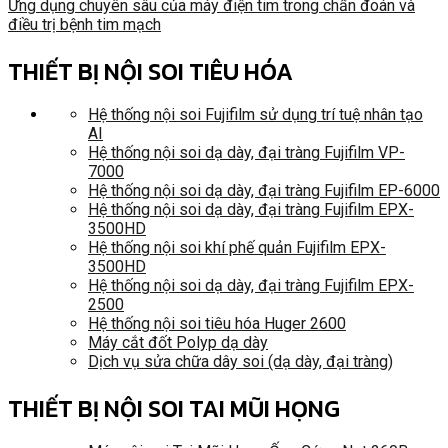
Ứng dụng chuyên sâu của máy điện tim trong chẩn đoán và
điều trị bệnh tim mạch
THIẾT BỊ NỘI SOI TIÊU HÓA
Hệ thống nội soi Fujifilm sử dụng trí tuệ nhân tạo
AI
Hệ thống nội soi dạ dày, đại tràng Fujifilm VP-
7000
Hệ thống nội soi dạ dày, đại tràng Fujifilm EP-6000
Hệ thống nội soi dạ dày, đại tràng Fujifilm EPX-
3500HD
Hệ thống nội soi khí phế quản Fujifilm EPX-
3500HD
Hệ thống nội soi dạ dày, đại tràng Fujifilm EPX-
2500
Hệ thống nội soi tiêu hóa Huger 2600
Máy cắt đốt Polyp dạ dày
Dịch vụ sửa chữa dây soi (dạ dày, đại tràng)
THIẾT BỊ NỘI SOI TAI MŨI HỌNG