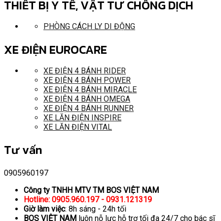
THIẾT BỊ Y TẾ, VẬT TƯ CHỐNG DỊCH
PHÒNG CÁCH LY DI ĐỘNG
XE ĐIỆN EUROCARE
XE ĐIỆN 4 BÁNH RIDER
XE ĐIỆN 4 BÁNH POWER
XE ĐIỆN 4 BÁNH MIRACLE
XE ĐIỆN 4 BÁNH OMEGA
XE ĐIỆN 4 BÁNH RUNNER
XE LĂN ĐIỆN INSPIRE
XE LĂN ĐIỆN VITAL
Tư vấn
0905960197
Công ty TNHH MTV TM BOS VIỆT NAM
Hotline: 0905.960.197 - 0931.121319
Giờ làm việc
: 8h sáng - 24h tối
BOS VIỆT NAM
luôn nỗ lực hỗ trợ tối đa 24/7 cho bác sĩ