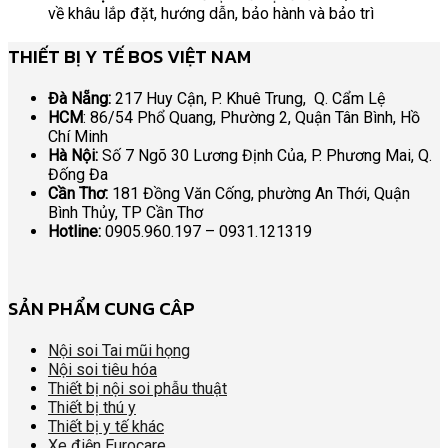
về khâu lắp đặt, hướng dẫn, bảo hành và bảo trì
THIẾT BỊ Y TẾ BOS VIỆT NAM
Đà Nẵng:
217 Huy Cận, P. Khuê Trung, Q. Cẩm Lệ
HCM
: 86/54 Phổ Quang, Phường 2, Quận Tân Bình, Hồ
Chí Minh
Hà Nội:
Số 7 Ngõ 30 Lương Định Của, P. Phương Mai, Q.
Đống Đa
Cần Thơ:
181 Đồng Văn Cống, phường An Thới, Quận
Bình Thủy, TP Cần Thơ
Hotline:
0905.960.197 – 0931.121319
SẢN PHẨM CUNG CÂP
Nội soi Tai mũi họng
Nội soi tiêu hóa
Thiết bị nội soi phẫu thuật
Thiết bị thú y
Thiết bị y tế khác
Xe điện Eurocare