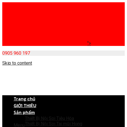
">
0905 960 197
Skip to content
Trang chủ
GIỚI THIỆU
Sản phẩm
Thiết Bị Nội Soi Tiêu Hóa
Thiết Bị Nội Soi Tai mũi Họng
Menu