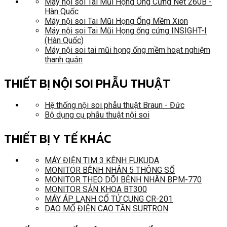
Máy nội soi Tai Mũi Họng Ống Cứng Net 260B -
Hàn Quốc
Máy nội soi Tai Mũi Họng Ống Mềm Xion
Máy nội soi Tai Mũi Họng ống cứng INSIGHT-I
(Hàn Quốc)
Máy nội soi tai mũi họng ống mềm hoạt nghiệm
thanh quản
THIẾT BỊ NỘI SOI PHẪU THUẬT
Hệ thống nội soi phẫu thuật Braun - Đức
Bộ dụng cụ phẫu thuật nội soi
THIẾT BỊ Y TẾ KHÁC
MÁY ĐIỆN TIM 3 KÊNH FUKUDA
MONITOR BỆNH NHÂN 5 THÔNG SỐ
MONITOR THEO DÕI BỆNH NHÂN BPM-770
MONITOR SẢN KHOA BT300
MÁY ÁP LẠNH CỔ TỬ CUNG CR-201
DAO MỔ ĐIỆN CAO TẦN SURTRON