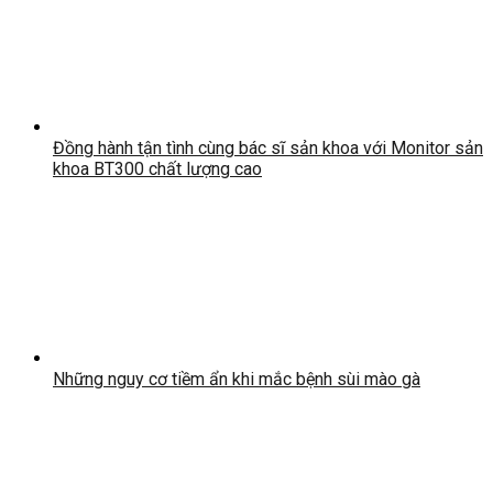
Đồng hành tận tình cùng bác sĩ sản khoa với Monitor sản
khoa BT300 chất lượng cao
Những nguy cơ tiềm ẩn khi mắc bệnh sùi mào gà