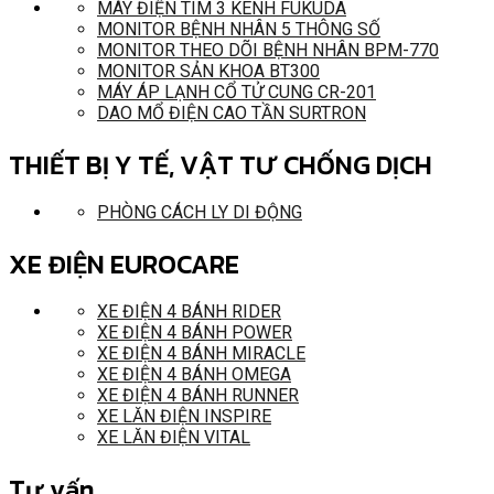
MÁY ĐIỆN TIM 3 KÊNH FUKUDA
MONITOR BỆNH NHÂN 5 THÔNG SỐ
MONITOR THEO DÕI BỆNH NHÂN BPM-770
MONITOR SẢN KHOA BT300
MÁY ÁP LẠNH CỔ TỬ CUNG CR-201
DAO MỔ ĐIỆN CAO TẦN SURTRON
THIẾT BỊ Y TẾ, VẬT TƯ CHỐNG DỊCH
PHÒNG CÁCH LY DI ĐỘNG
XE ĐIỆN EUROCARE
XE ĐIỆN 4 BÁNH RIDER
XE ĐIỆN 4 BÁNH POWER
XE ĐIỆN 4 BÁNH MIRACLE
XE ĐIỆN 4 BÁNH OMEGA
XE ĐIỆN 4 BÁNH RUNNER
XE LĂN ĐIỆN INSPIRE
XE LĂN ĐIỆN VITAL
Tư vấn