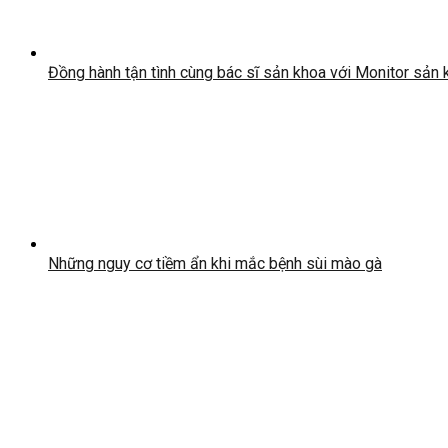
Đồng hành tận tình cùng bác sĩ sản khoa với Monitor sản
Những nguy cơ tiềm ẩn khi mắc bệnh sùi mào gà