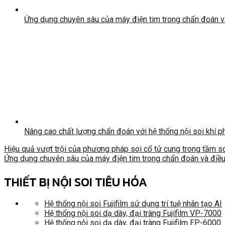
Ứng dụng chuyên sâu của máy điện tim trong chẩn đoán và
Nâng cao chất lượng chẩn đoán với hệ thống nội soi khí p
Hiệu quả vượt trội của phương pháp soi cổ tử cung trong tầm s
Ứng dụng chuyên sâu của máy điện tim trong chẩn đoán và điều
THIẾT BỊ NỘI SOI TIÊU HÓA
Hệ thống nội soi Fujifilm sử dụng trí tuệ nhân tạo AI
Hệ thống nội soi dạ dày, đại tràng Fujifilm VP-7000
Hệ thống nội soi dạ dày, đại tràng Fujifilm EP-6000