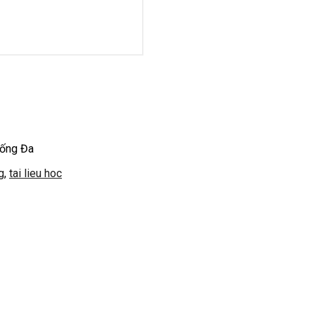
Đống Đa
g
,
tai lieu hoc