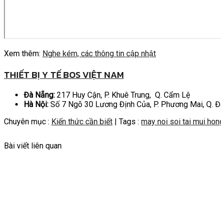
Xem thêm:
Nghe kém, các thông tin cập nhật
THIẾT BỊ Y TẾ BOS VIỆT NAM
Đà Nẵng:
217 Huy Cận, P. Khuê Trung, Q. Cẩm Lệ
Hà Nội:
Số 7 Ngõ 30 Lương Định Của, P. Phương Mai, Q. 
Chuyên mục :
Kiến thức cần biết
| Tags :
may noi soi tai mui hon
Bài viết liên quan