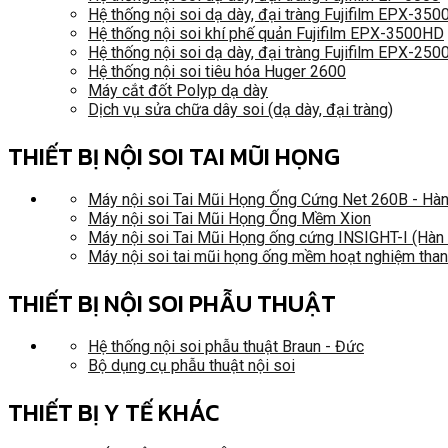
Hệ thống nội soi dạ dày, đại tràng Fujifilm EPX-35
Hệ thống nội soi khí phế quản Fujifilm EPX-3500HD
Hệ thống nội soi dạ dày, đại tràng Fujifilm EPX-250
Hệ thống nội soi tiêu hóa Huger 2600
Máy cắt đốt Polyp dạ dày
Dịch vụ sửa chữa dây soi (dạ dày, đại tràng)
THIẾT BỊ NỘI SOI TAI MŨI HỌNG
Máy nội soi Tai Mũi Họng Ống Cứng Net 260B - Hà
Máy nội soi Tai Mũi Họng Ống Mềm Xion
Máy nội soi Tai Mũi Họng ống cứng INSIGHT-I (Hàn
Máy nội soi tai mũi họng ống mềm hoạt nghiệm tha
THIẾT BỊ NỘI SOI PHẪU THUẬT
Hệ thống nội soi phẫu thuật Braun - Đức
Bộ dụng cụ phẫu thuật nội soi
THIẾT BỊ Y TẾ KHÁC