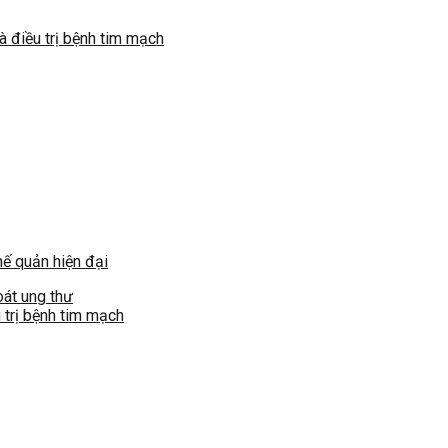
 điều trị bệnh tim mạch
hế quản hiện đại
oát ung thư
 trị bệnh tim mạch