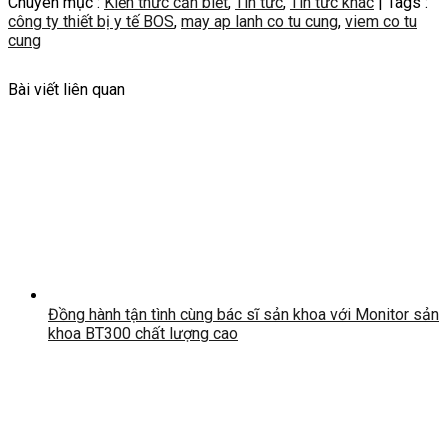
Chuyên mục :
Kiến thức cần biết
,
Tin tức
,
Tin tức khác
| Tags :
công ty thiết bị y tế BOS
,
may ap lanh co tu cung
,
viem co tu
cung
Bài viết liên quan
Đồng hành tận tình cùng bác sĩ sản khoa với Monitor sản
khoa BT300 chất lượng cao