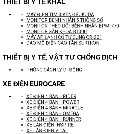
THIẾT BỊ Y TẾ KHÁC
MÁY ĐIỆN TIM 3 KÊNH FUKUDA
MONITOR BỆNH NHÂN 5 THÔNG SỐ
MONITOR THEO DÕI BỆNH NHÂN BPM-770
MONITOR SẢN KHOA BT300
MÁY ÁP LẠNH CỔ TỬ CUNG CR-201
DAO MỔ ĐIỆN CAO TẦN SURTRON
THIẾT BỊ Y TẾ, VẬT TƯ CHỐNG DỊCH
PHÒNG CÁCH LY DI ĐỘNG
XE ĐIỆN EUROCARE
XE ĐIỆN 4 BÁNH RIDER
XE ĐIỆN 4 BÁNH POWER
XE ĐIỆN 4 BÁNH MIRACLE
XE ĐIỆN 4 BÁNH OMEGA
XE ĐIỆN 4 BÁNH RUNNER
XE LĂN ĐIỆN INSPIRE
XE LĂN ĐIỆN VITAL