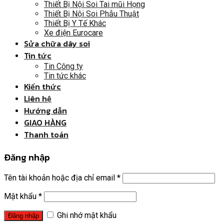
Thiết Bị Nội Soi Tai mũi Họng
Thiết Bị Nội Soi Phẫu Thuật
Thiết Bị Y Tế Khác
Xe điện Eurocare
Sửa chữa dây soi
Tin tức
Tin Công ty
Tin tức khác
Kiến thức
Liên hệ
Hướng dẫn
GIAO HÀNG
Thanh toán
Đăng nhập
Tên tài khoản hoặc địa chỉ email
*
Mật khẩu
*
Ghi nhớ mật khẩu