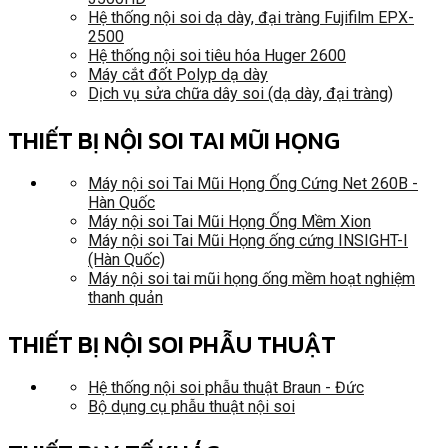
Hệ thống nội soi dạ dày, đại tràng Fujifilm EPX-
2500
Hệ thống nội soi tiêu hóa Huger 2600
Máy cắt đốt Polyp dạ dày
Dịch vụ sửa chữa dây soi (dạ dày, đại tràng)
THIẾT BỊ NỘI SOI TAI MŨI HỌNG
Máy nội soi Tai Mũi Họng Ống Cứng Net 260B -
Hàn Quốc
Máy nội soi Tai Mũi Họng Ống Mềm Xion
Máy nội soi Tai Mũi Họng ống cứng INSIGHT-I
(Hàn Quốc)
Máy nội soi tai mũi họng ống mềm hoạt nghiệm
thanh quản
THIẾT BỊ NỘI SOI PHẪU THUẬT
Hệ thống nội soi phẫu thuật Braun - Đức
Bộ dụng cụ phẫu thuật nội soi