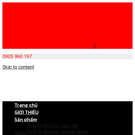
">
0905 960 197
Skip to content
Trang chủ
GIỚI THIỆU
Sản phẩm
Thiết Bị Nội Soi Tiêu Hóa
Thiết Bị Nội Soi Tai mũi Họng
Menu