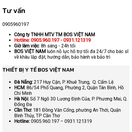
Tư vấn
0905960197
Công ty TNHH MTV TM BOS VIỆT NAM
Hotline: 0905.960.197 - 0931.121319
Giờ làm việc
: 8h sáng - 24h tối
BOS VIỆT NAM
luôn nỗ lực hỗ trợ tối đa 24/7 cho bác sĩ
về khâu lắp đặt, hướng dẫn, bảo hành và bảo trì
THIẾT BỊ Y TẾ BOS VIỆT NAM
Đà Nẵng:
217 Huy Cận, P. Khuê Trung, Q. Cẩm Lệ
HCM
: 86/54 Phổ Quang, Phường 2, Quận Tân Bình, Hồ
Chí Minh
Hà Nội:
Số 7 Ngõ 30 Lương Định Của, P. Phương Mai, Q.
Đống Đa
Cần Thơ:
181 Đồng Văn Cống, phường An Thới, Quận
Bình Thủy, TP Cần Thơ
Hotline:
0905.960.197 – 0931.121319