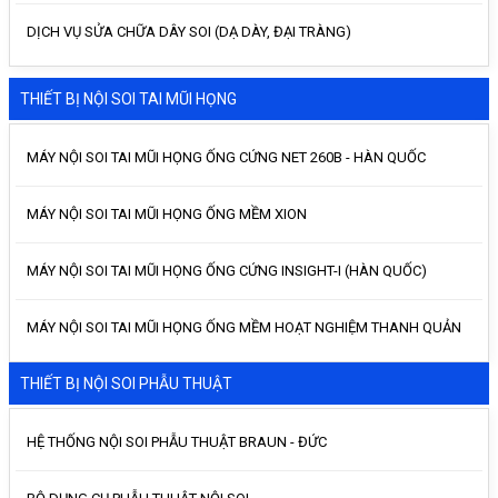
DỊCH VỤ SỬA CHỮA DÂY SOI (DẠ DÀY, ĐẠI TRÀNG)
THIẾT BỊ NỘI SOI TAI MŨI HỌNG
MÁY NỘI SOI TAI MŨI HỌNG ỐNG CỨNG NET 260B - HÀN QUỐC
MÁY NỘI SOI TAI MŨI HỌNG ỐNG MỀM XION
MÁY NỘI SOI TAI MŨI HỌNG ỐNG CỨNG INSIGHT-I (HÀN QUỐC)
MÁY NỘI SOI TAI MŨI HỌNG ỐNG MỀM HOẠT NGHIỆM THANH QUẢN
THIẾT BỊ NỘI SOI PHẪU THUẬT
HỆ THỐNG NỘI SOI PHẪU THUẬT BRAUN - ĐỨC