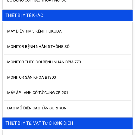
BỘ DỤNG CỤ PHẪU THUẬT NỘI SOI
THIẾT BỊ Y TẾ KHÁC
MÁY ĐIỆN TIM 3 KÊNH FUKUDA
MONITOR BỆNH NHÂN 5 THÔNG SỐ
MONITOR THEO DÕI BỆNH NHÂN BPM-770
MONITOR SẢN KHOA BT300
MÁY ÁP LẠNH CỔ TỬ CUNG CR-201
DAO MỔ ĐIỆN CAO TẦN SURTRON
THIẾT BỊ Y TẾ, VẬT TƯ CHỐNG DỊCH