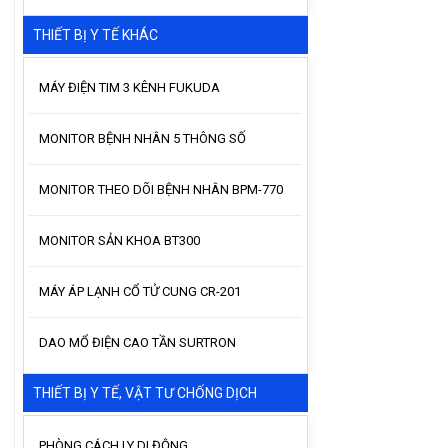
THIẾT BỊ Y TẾ KHÁC
MÁY ĐIỆN TIM 3 KÊNH FUKUDA
MONITOR BỆNH NHÂN 5 THÔNG SỐ
MONITOR THEO DÕI BỆNH NHÂN BPM-770
MONITOR SẢN KHOA BT300
MÁY ÁP LẠNH CỔ TỬ CUNG CR-201
DAO MỔ ĐIỆN CAO TẦN SURTRON
THIẾT BỊ Y TẾ, VẬT TƯ CHỐNG DỊCH
PHÒNG CÁCH LY DI ĐỘNG