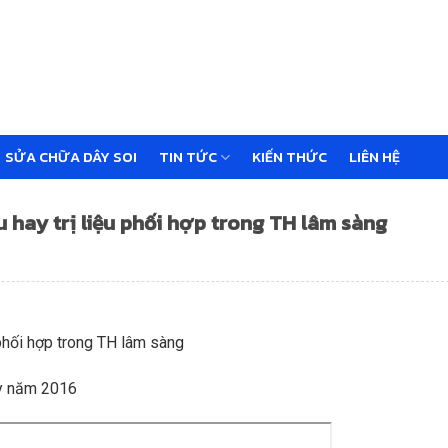
SỬA CHỮA DÂY SOI
TIN TỨC
KIẾN THỨC
LIÊN HỆ
ệu hay trị liệu phối hợp trong TH lâm sàng
ệu phối hợp trong TH lâm sàng
ẫy năm 2016