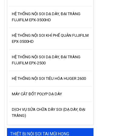
HỆ THỐNG NỘI SOI DẠ DÀY, ĐẠI TRÀNG
FUJIFILM EPX-3500HD
HỆ THỐNG NỘI SOI KHÍ PHẾ QUẢN FUJIFILM
EPX-3500HD
HỆ THỐNG NỘI SOI DẠ DÀY, ĐẠI TRÀNG
FUJIFILM EPX-2500
HỆ THỐNG NỘI SOI TIÊU HÓA HUGER 2600
MÁY CẮT ĐỐT POLYP DẠ DÀY
DỊCH VỤ SỬA CHỮA DÂY SOI (DẠ DÀY, ĐẠI
TRÀNG)
THIẾT BỊ NỘI SOI TAI MŨI HỌNG