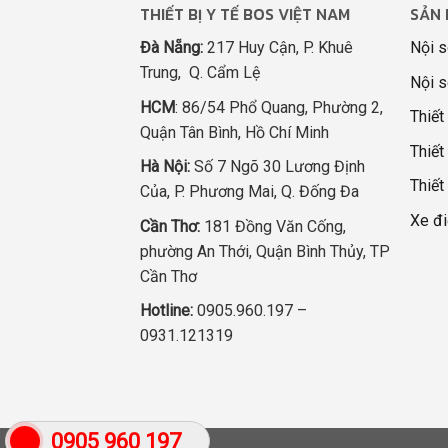
THIẾT BỊ Y TẾ BOS VIỆT NAM
SẢN 
Đà Nẵng:
217 Huy Cận, P. Khuê
Nội s
Trung, Q. Cẩm Lệ
Nội s
HCM
: 86/54 Phổ Quang, Phường 2,
Thiết
Quận Tân Bình, Hồ Chí Minh
Thiết 
Hà Nội:
Số 7 Ngõ 30 Lương Định
Thiết
Của, P. Phương Mai, Q. Đống Đa
Xe đi
Cần Thơ:
181 Đồng Văn Cống,
phường An Thới, Quận Bình Thủy, TP
Cần Thơ
Hotline:
0905.960.197 –
0931.121319
0905 960 197