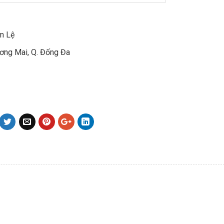
m Lệ
ơng Mai, Q. Đống Đa