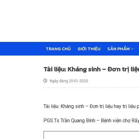
Skip
to
content
TRANG CHỦ
GIỚI THIỆU
SẢN PHẨM
Tài liệu: Kháng sinh – Đơn trị li
Ngày đăng 20-01-2020
Tài liệu: Kháng sinh – Đơn trị liệu hay trị li
PGS.Ts Trần Quang Bính – Bệnh viện chợ R