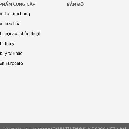
PHẨM CUNG CÂP
BẢN ĐỒ
oi Tai mũi họng
oi tiêu hóa
 bị nội soi phẫu thuật
bị thú y
 bị y tế khác
ện Eurocare