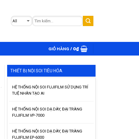
GIỎ HÀNG /
0
₫
THIẾT BỊ NỘI SOI TIÊU HÓA
HỆ THỐNG NỘI SOI FUJIFILM SỬ DỤNG TRÍ
TUỆ NHÂN TẠO AI
HỆ THỐNG NỘI SOI DẠ DÀY, ĐẠI TRÀNG
FUJIFILM VP-7000
HỆ THỐNG NỘI SOI DẠ DÀY, ĐẠI TRÀNG
FUJIFILM EP-6000