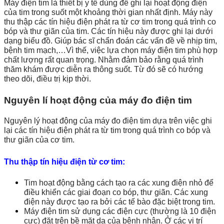
Máy điện tim là thiết bị y tế dùng để ghi lại hoạt động điện
của tim trong suốt một khoảng thời gian nhất định. Máy này
thu thập các tín hiệu điện phát ra từ cơ tim trong quá trình co
bóp và thư giãn của tim. Các tín hiệu này được ghi lại dưới
dạng biểu đồ. Giúp bác sĩ chẩn đoán các vấn đề về nhịp tim,
bệnh tim mạch,…Vì thế, việc lựa chọn máy điện tim phù hợp
chất lượng rất quan trọng. Nhằm đảm bảo rằng quá trình
thăm khám được diễn ra thông suốt. Từ đó sẽ có hướng
theo dõi, điều trị kịp thời.
Nguyên lí hoạt động của máy đo điện tim
Nguyên lý hoạt động của máy đo điện tim dựa trên việc ghi
lại các tín hiệu điện phát ra từ tim trong quá trình co bóp và
thư giãn của cơ tim.
Thu thập tín hiệu điện từ cơ tim:
Tim hoạt động bằng cách tạo ra các xung điện nhỏ để
điều khiển các giai đoạn co bóp, thư giãn. Các xung
điện này được tạo ra bởi các tế bào đặc biệt trong tim.
Máy điện tim sử dụng các điện cực (thường là 10 điện
cực) đặt trên bề mặt da của bệnh nhân. Ở các vị trí