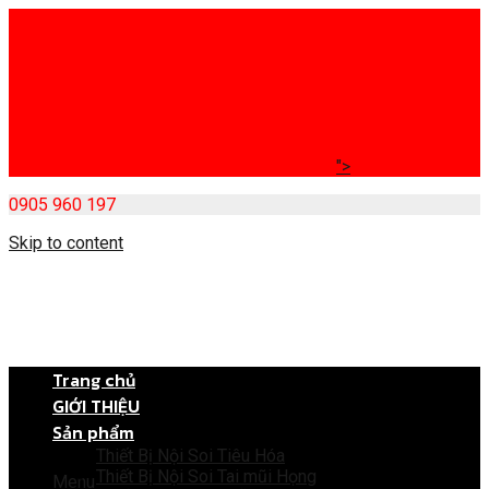
">
0905 960 197
Skip to content
Trang chủ
GIỚI THIỆU
Sản phẩm
Thiết Bị Nội Soi Tiêu Hóa
Thiết Bị Nội Soi Tai mũi Họng
Menu