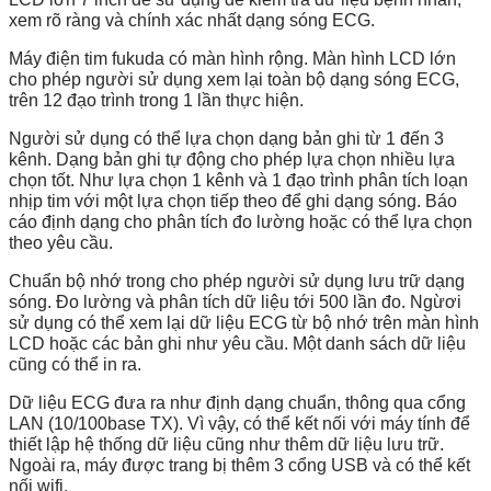
xem rõ ràng và chính xác nhất dạng sóng ECG.
Máy điện tim fukuda có màn hình rộng. Màn hình LCD lớn
cho phép người sử dụng xem lại toàn bộ dạng sóng ECG,
trên 12 đạo trình trong 1 lần thực hiện.
Người sử dụng có thể lựa chọn dạng bản ghi từ 1 đến 3
kênh. Dạng bản ghi tự động cho phép lựa chọn nhiều lựa
chọn tốt. Như lựa chọn 1 kênh và 1 đạo trình phân tích loạn
nhịp tim với một lựa chọn tiếp theo để ghi dạng sóng. Báo
cáo định dạng cho phân tích đo lường hoặc có thể lựa chọn
theo yêu cầu.
Chuẩn bộ nhớ trong cho phép người sử dụng lưu trữ dạng
sóng. Đo lường và phân tích dữ liệu tới 500 lần đo. Ngừơi
sử dụng có thể xem lại dữ liệu ECG từ bộ nhớ trên màn hình
LCD hoặc các bản ghi như yêu cầu. Một danh sách dữ liệu
cũng có thể in ra.
Dữ liệu ECG đưa ra như định dạng chuẩn, thông qua cổng
LAN (10/100base TX). Vì vậy, có thể kết nối với máy tính để
thiết lập hệ thống dữ liệu cũng như thêm dữ liệu lưu trữ.
Ngoài ra, máy được trang bị thêm 3 cổng USB và có thể kết
nối wifi.