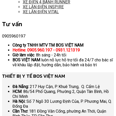
XE ĐIỆN 4 BÁNH RUNNER
XE LĂN ĐIỆN INSPIRE
XE LĂN ĐIỆN VITAL
Tư vấn
0905960197
Công ty TNHH MTV TM BOS VIỆT NAM
Hotline: 0905.960.197 - 0931.121319
Giờ làm việc
: 8h sáng - 24h tối
BOS VIỆT NAM
luôn nỗ lực hỗ trợ tối đa 24/7 cho bác sĩ
về khâu lắp đặt, hướng dẫn, bảo hành và bảo trì
THIẾT BỊ Y TẾ BOS VIỆT NAM
Đà Nẵng:
217 Huy Cận, P. Khuê Trung, Q. Cẩm Lệ
HCM
: 86/54 Phổ Quang, Phường 2, Quận Tân Bình, Hồ
Chí Minh
Hà Nội:
Số 7 Ngõ 30 Lương Định Của, P. Phương Mai, Q.
Đống Đa
Cần Thơ:
181 Đồng Văn Cống, phường An Thới, Quận