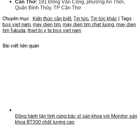
Cần Thơ:
181 Đồng Văn Cống, phường An Thới,
Quận Bình Thủy, TP Cần Thơ
Chuyên mục :
Kiến thức cần biết
,
Tin tức
,
Tin tức khác
| Tags :
bos viet nam
,
may dien tim
,
may dien tim chat luong
,
may dien
tim fukuda
,
thiet bi y te bos viet nam
Bài viết liên quan
Đồng hành tận tình cùng bác sĩ sản khoa với Monitor sản
khoa BT300 chất lượng cao