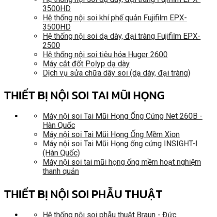
3500HD
Hệ thống nội soi khí phế quản Fujifilm EPX-
3500HD
Hệ thống nội soi dạ dày, đại tràng Fujifilm EPX-
2500
Hệ thống nội soi tiêu hóa Huger 2600
Máy cắt đốt Polyp dạ dày
Dịch vụ sửa chữa dây soi (dạ dày, đại tràng)
THIẾT BỊ NỘI SOI TAI MŨI HỌNG
Máy nội soi Tai Mũi Họng Ống Cứng Net 260B -
Hàn Quốc
Máy nội soi Tai Mũi Họng Ống Mềm Xion
Máy nội soi Tai Mũi Họng ống cứng INSIGHT-I
(Hàn Quốc)
Máy nội soi tai mũi họng ống mềm hoạt nghiệm
thanh quản
THIẾT BỊ NỘI SOI PHẪU THUẬT
Hệ thống nội soi phẫu thuật Braun - Đức