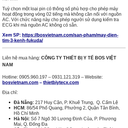
Tuỳ chọn một loại pin có thông số phù hợp cho phép máy
hoạt động trong vòng 02 tiếng mà không cần nối với nguồn
AC. Với chức năng này cho phép người sử dụng kiểm tra
ECG khi mà nguồn AC không có sẵn.
Xem SP:
https://bosvietnam.com/san-pham/may-dien-
tim-3-kenh-fukuda/
Liên hệ mua hàng:
CÔNG TY THIẾT BỊ Y TẾ BOS VIỆT
NAM
Hotline: 0905.960.197 – 0931.121.319 – Website:
bosvietnam.com
–
thietbiytecx.com
Địa chỉ:
Đà Nẵng:
217 Huy Cận, P. Khuê Trung, Q. Cẩm Lệ
HCM
: 86/54 Phổ Quang, Phường 2, Quận Tân Bình,
Hồ Chí Minh
Hà Nội:
Số 7 Ngõ 30 Lương Định Của, P. Phương
Mai, Q. Đống Đa