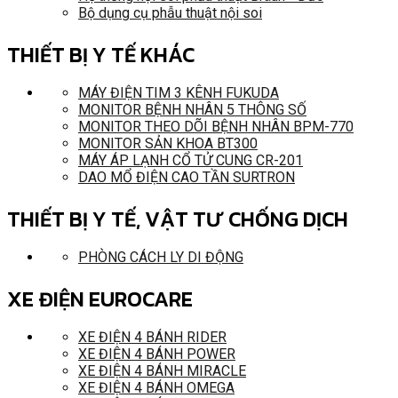
Bộ dụng cụ phẫu thuật nội soi
THIẾT BỊ Y TẾ KHÁC
MÁY ĐIỆN TIM 3 KÊNH FUKUDA
MONITOR BỆNH NHÂN 5 THÔNG SỐ
MONITOR THEO DÕI BỆNH NHÂN BPM-770
MONITOR SẢN KHOA BT300
MÁY ÁP LẠNH CỔ TỬ CUNG CR-201
DAO MỔ ĐIỆN CAO TẦN SURTRON
THIẾT BỊ Y TẾ, VẬT TƯ CHỐNG DỊCH
PHÒNG CÁCH LY DI ĐỘNG
XE ĐIỆN EUROCARE
XE ĐIỆN 4 BÁNH RIDER
XE ĐIỆN 4 BÁNH POWER
XE ĐIỆN 4 BÁNH MIRACLE
XE ĐIỆN 4 BÁNH OMEGA