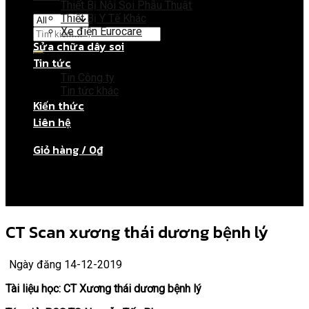
Thiết Bị Nội Soi Phẫu Thuật
Thiết Bị Y Tế Khác
Xe điện Eurocare
Sửa chữa dây soi
Tin tức
Giỏ hàng
Tin Công ty
Tin tức khác
Kiến thức
Chưa có sản phẩm trong giỏ hàng.
Liên hệ
Giỏ hàng /
0
₫
Chưa có sản phẩm trong giỏ hàng.
CT Scan xương thái dương bệnh lý
Ngày đăng 14-12-2019
Tài liệu học: CT Xương thái dương bệnh lý