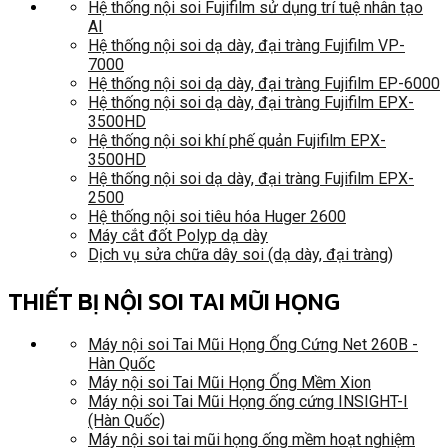
Hệ thống nội soi Fujifilm sử dụng trí tuệ nhân tạo
AI
Hệ thống nội soi dạ dày, đại tràng Fujifilm VP-
7000
Hệ thống nội soi dạ dày, đại tràng Fujifilm EP-6000
Hệ thống nội soi dạ dày, đại tràng Fujifilm EPX-
3500HD
Hệ thống nội soi khí phế quản Fujifilm EPX-
3500HD
Hệ thống nội soi dạ dày, đại tràng Fujifilm EPX-
2500
Hệ thống nội soi tiêu hóa Huger 2600
Máy cắt đốt Polyp dạ dày
Dịch vụ sửa chữa dây soi (dạ dày, đại tràng)
THIẾT BỊ NỘI SOI TAI MŨI HỌNG
Máy nội soi Tai Mũi Họng Ống Cứng Net 260B -
Hàn Quốc
Máy nội soi Tai Mũi Họng Ống Mềm Xion
Máy nội soi Tai Mũi Họng ống cứng INSIGHT-I
(Hàn Quốc)
Máy nội soi tai mũi họng ống mềm hoạt nghiệm