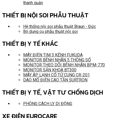
thanh quản
THIẾT BỊ NỘI SOI PHẪU THUẬT
Hệ thống nội soi phẫu thuật Braun - Đức
Bộ dụng cụ phẫu thuật nội soi
THIẾT BỊ Y TẾ KHÁC
MÁY ĐIỆN TIM 3 KÊNH FUKUDA
MONITOR BỆNH NHÂN 5 THÔNG SỐ
MONITOR THEO DÕI BỆNH NHÂN BPM-770
MONITOR SẢN KHOA BT300
MÁY ÁP LẠNH CỔ TỬ CUNG CR-201
DAO MỔ ĐIỆN CAO TẦN SURTRON
THIẾT BỊ Y TẾ, VẬT TƯ CHỐNG DỊCH
PHÒNG CÁCH LY DI ĐỘNG
XE ĐIỆN EUROCARE