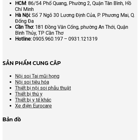
HCM
: 86/54 Phổ Quang, Phường 2, Quận Tân Bình, Hồ
Chí Minh
Hà Nội:
Số 7 Ngõ 30 Lương Định Của, P. Phương Mai, Q.
Đống Đa
Cần Thơ:
181 Đồng Văn Cống, phường An Thới, Quận
Bình Thủy, TP Cần Thơ
Hotline:
0905.960.197 – 0931.121319
SẢN PHẨM CUNG CÂP
Nội soi Tai mũi họng
Nội soi tiêu hóa
Thiết bị nội soi phẫu thuật
Thiết bị thú y
Thiết bị y tế khác
Xe điện Eurocare
Bản đồ