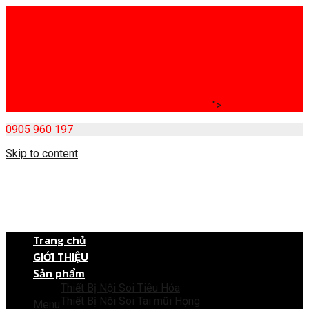
">
0905 960 197
Skip to content
Trang chủ
GIỚI THIỆU
Sản phẩm
Thiết Bị Nội Soi Tiêu Hóa
Thiết Bị Nội Soi Tai mũi Họng
Menu