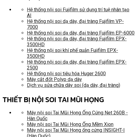
Hệ thống nội soi Fujifilm sử dụng trí tuệ nhân tạo
AI
Hệ thống nội soi dạ dày, đại tràng Fujifilm VP-
7000
Hệ thống nội soi dạ dày, đại tràng Fujifilm EP-6000
Hệ thống nội soi dạ dày, đại tràng Fujifilm EPX-
3500HD
Hệ thống nội soi khí phế quản Fujifilm EPX-
3500HD
Hệ thống nội soi dạ dày, đại tràng Fujifilm EPX-
2500
Hệ thống nội soi tiêu hóa Huger 2600
Máy cắt đốt Polyp dạ dày
Dịch vụ sửa chữa dây soi (dạ dày, đại tràng)
THIẾT BỊ NỘI SOI TAI MŨI HỌNG
Máy nội soi Tai Mũi Họng Ống Cứng Net 260B -
Hàn Quốc
Máy nội soi Tai Mũi Họng Ống Mềm Xion
Máy nội soi Tai Mũi Họng ống cứng INSIGHT-I
(Hàn Quốc)