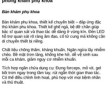
phòng khám phụ khoa
B
àn khám phụ khoa
Bàn khám phụ khoa, thiết kế chuyên biệt – đáp ứng đặc
thù khám phụ khoa. Thiết kế ghế ngả, bệ đỡ chân giúp
bác sĩ quan sát và thao tác dễ dàng ở vùng kín. Đèn LED
hỗ trợ quan sát rõ ràng âm đạo, cổ tử cung mà không cần
di chuyển thiết bị riêng.
Chất liệu chống thấm, kháng khuẩn. Ngăn ngừa lây nhiễm
chéo. Bề mặt trơn láng, không khe hở, dễ vệ sinh sau
mỗi ca khám, giảm nguy cơ nhiễm khuẩn.
Tích hợp ngăn chứa dụng cụ: Đựng forceps, mỏ vịt, gel
bôi trơn ngay trong tầm tay, rút ngắn thời gian thao tác.
Có thể điều chỉnh linh hoạt, phù hợp với mọi bệnh nhân
và thủ thuật.