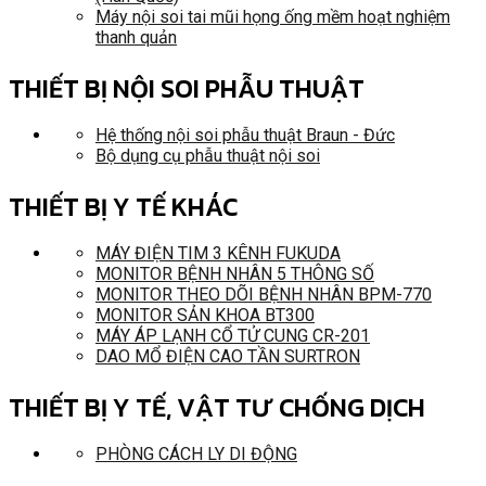
Máy nội soi tai mũi họng ống mềm hoạt nghiệm
thanh quản
THIẾT BỊ NỘI SOI PHẪU THUẬT
Hệ thống nội soi phẫu thuật Braun - Đức
Bộ dụng cụ phẫu thuật nội soi
THIẾT BỊ Y TẾ KHÁC
MÁY ĐIỆN TIM 3 KÊNH FUKUDA
MONITOR BỆNH NHÂN 5 THÔNG SỐ
MONITOR THEO DÕI BỆNH NHÂN BPM-770
MONITOR SẢN KHOA BT300
MÁY ÁP LẠNH CỔ TỬ CUNG CR-201
DAO MỔ ĐIỆN CAO TẦN SURTRON
THIẾT BỊ Y TẾ, VẬT TƯ CHỐNG DỊCH
PHÒNG CÁCH LY DI ĐỘNG