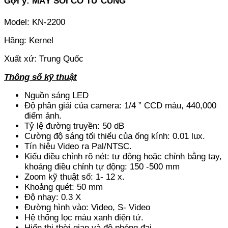
Gợi ý: MÁY SOI CỔ TỬ CUNG
Model: KN-2200
Hãng: Kernel
Xuất xứ: Trung Quốc
Thông số kỹ thuật
Nguồn sáng LED
Độ phân giải của camera: 1/4 ” CCD màu, 440,000
điểm ảnh.
Tỷ lệ đường truyền: 50 dB
Cường độ sáng tối thiểu của ống kính: 0.01 lux.
Tín hiệu Video ra Pal/NTSC.
Kiểu điều chỉnh rõ nét: tự động hoặc chỉnh bằng tay,
khoảng điều chỉnh tự động: 150 -500 mm
Zoom kỹ thuật số: 1- 12 x.
Khoảng quét: 50 mm
Độ nhạy: 0.3 X
Đường hình vào: Video, S- Video
Hệ thống lọc màu xanh điện tử.
Hiển thị thời gian và độ phóng đại.