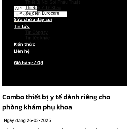
Thiết Bị Nội Soi Phẫu Thuật
Thiết Bị Y Tế Khác
Xe điện Eurocare
Sửa chữa dây soi
Tin tức
Giỏ hàng
Tin Công ty
Tin tức khác
Kiến thức
Chưa có sản phẩm trong giỏ hàng.
Liên hệ
Giỏ hàng /
0
₫
Chưa có sản phẩm trong giỏ hàng.
Combo thiết bị y tế dành riêng cho
phòng khám phụ khoa
Ngày đăng 26-03-2025