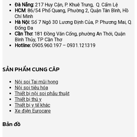
Đà Nẵng:
217 Huy Cận, P. Khuê Trung, Q. Cẩm Lệ
HCM
: 86/54 Phổ Quang, Phường 2, Quận Tân Bình, Hồ
Chí Minh
Hà Nội:
Số 7 Ngõ 30 Lương Định Của, P. Phương Mai, Q.
Đống Đa
Cần Thơ:
181 Đồng Văn Cống, phường An Thới, Quận
Bình Thủy, TP Cần Thơ
Hotline:
0905.960.197 – 0931.121319
SẢN PHẨM CUNG CÂP
Nội soi Tai mũi họng
Nội soi tiêu hóa
Thiết bị nội soi phẫu thuật
Thiết bị thú y
Thiết bị y tế khác
Xe điện Eurocare
Bản đồ