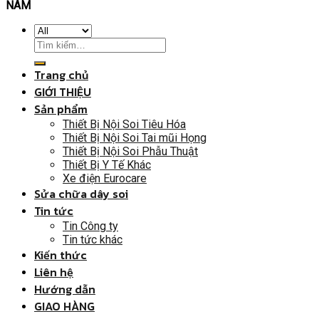
NAM
Trang chủ
GIỚI THIỆU
Sản phẩm
Thiết Bị Nội Soi Tiêu Hóa
Thiết Bị Nội Soi Tai mũi Họng
Thiết Bị Nội Soi Phẫu Thuật
Thiết Bị Y Tế Khác
Xe điện Eurocare
Sửa chữa dây soi
Tin tức
Tin Công ty
Tin tức khác
Kiến thức
Liên hệ
Hướng dẫn
GIAO HÀNG