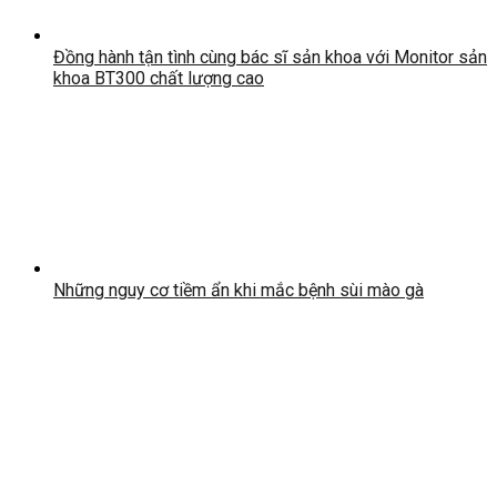
Đồng hành tận tình cùng bác sĩ sản khoa với Monitor sản
khoa BT300 chất lượng cao
Những nguy cơ tiềm ẩn khi mắc bệnh sùi mào gà