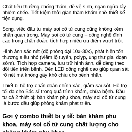
Chất liệu thường chống thấm, dễ vệ sinh, ngăn ngừa lây
nhiễm chéo. Tiết kiệm thời gian thăm khám nhờ thiết kế
tiện dụng.
Song, việc đầu tư máy soi cổ tử cung cũng không kém
phần quan trọng. Máy soi cổ tử cung – công nghệ đỉnh
cao trong chẩn đoán, tích hợp nhiều ưu điểm vượt trội.
Hình ảnh sắc nét (độ phóng đại 10x-30x), phát hiện tổn
thương siêu nhỏ (viêm lộ tuyến, polyp, ung thư giai đoạn
sớm). Tích hợp camera, lưu trữ hình ảnh, dễ dàng theo
dõi tiến triển bệnh. Đèn LED công nghệ cao giúp quan sát
rõ nét mà không gây khó chịu cho bệnh nhân.
Thiết bị hỗ trợ chẩn đoán chính xác, giảm sai sót. Hỗ trợ
tối đa cho Bác sĩ trong quá trình khám, chữa bệnh. Đầu
tư cả 2 thiết bị: bàn khám phụ khoa, máy soi cổ tử cung
là bước đầu giúp phòng khám phát triển.
Gợi ý combo thiết bị y tế: bàn khám phụ
khoa, máy soi cổ tử cung chất lượng cho