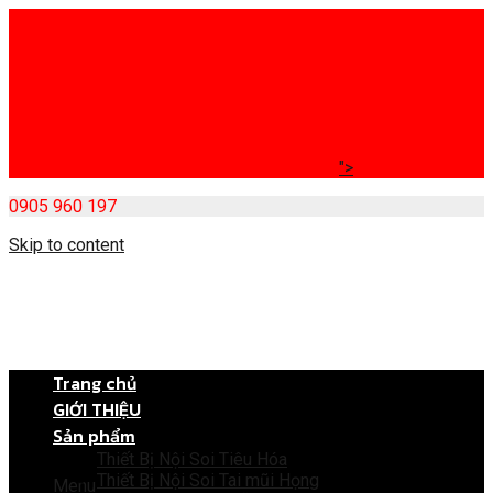
">
0905 960 197
Skip to content
Trang chủ
GIỚI THIỆU
Sản phẩm
Thiết Bị Nội Soi Tiêu Hóa
Thiết Bị Nội Soi Tai mũi Họng
Menu