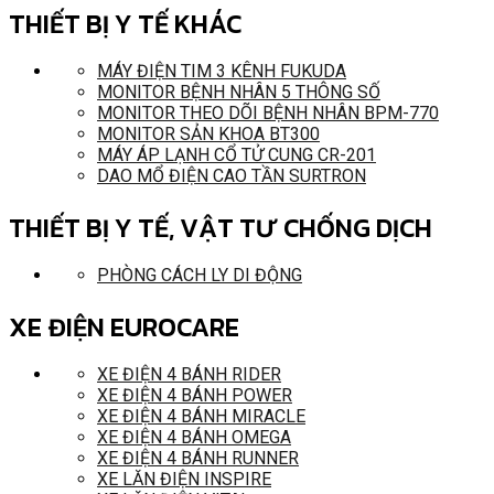
THIẾT BỊ Y TẾ KHÁC
MÁY ĐIỆN TIM 3 KÊNH FUKUDA
MONITOR BỆNH NHÂN 5 THÔNG SỐ
MONITOR THEO DÕI BỆNH NHÂN BPM-770
MONITOR SẢN KHOA BT300
MÁY ÁP LẠNH CỔ TỬ CUNG CR-201
DAO MỔ ĐIỆN CAO TẦN SURTRON
THIẾT BỊ Y TẾ, VẬT TƯ CHỐNG DỊCH
PHÒNG CÁCH LY DI ĐỘNG
XE ĐIỆN EUROCARE
XE ĐIỆN 4 BÁNH RIDER
XE ĐIỆN 4 BÁNH POWER
XE ĐIỆN 4 BÁNH MIRACLE
XE ĐIỆN 4 BÁNH OMEGA
XE ĐIỆN 4 BÁNH RUNNER
XE LĂN ĐIỆN INSPIRE