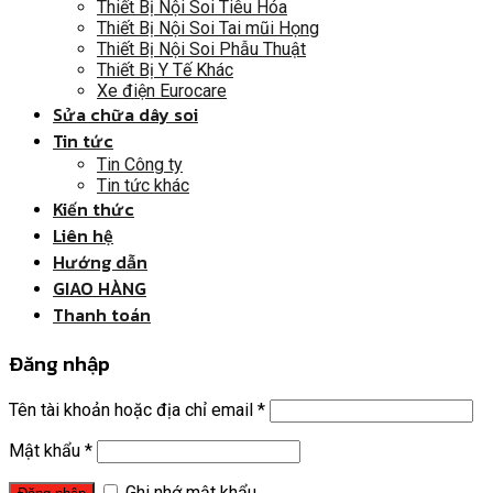
Thiết Bị Nội Soi Tiêu Hóa
Thiết Bị Nội Soi Tai mũi Họng
Thiết Bị Nội Soi Phẫu Thuật
Thiết Bị Y Tế Khác
Xe điện Eurocare
Sửa chữa dây soi
Tin tức
Tin Công ty
Tin tức khác
Kiến thức
Liên hệ
Hướng dẫn
GIAO HÀNG
Thanh toán
Đăng nhập
Tên tài khoản hoặc địa chỉ email
*
Mật khẩu
*
Ghi nhớ mật khẩu