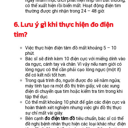
ngày nhằm mục đích phát hiện nhịp tim bấ
t
thường,
có thể xuất hiện rồi biến mất. Hoạt động điện tim
thường được ghi nhận trong 24 – 48 giờ.
6. Lưu ý gì khi thực hiện đo điện
tim?
Việc thực hiện điện tâm đồ mất khoảng 5 – 10
phút.
Bác sĩ sẽ đính kèm 10 điện cực với miếng dính vào
da ngực, cánh tay và chân. Vì vậy nếu nam giới có
lông ngực có thể cần phải cạo lông ngực (một ít)
để có kết nối tốt hơn.
Trong quá trình đo, người được đo sẽ nằm ngửa;
máy tính tạo ra một đồ thị trên giấy; vẽ các xung
điện di chuyển qua tim hoặc kiểm tra tim trong khi
tập thể dục.
Có thể mất khoảng 10 phút để gắn các điện cực và
hoàn thành xét nghiệm nhưng việc ghi đồ thị thực
sự chỉ mất vài giây.
Bên cạnh
đo điện tâm đồ
tiêu chuẩn, bác sĩ có thể
đề nghị bệnh nhân thực hiện các loại khác như: điện