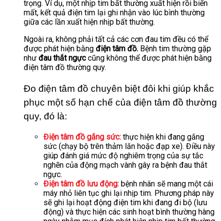
trọng. Ví dụ, một nhịp tim bất thường xuất hiện rồi biến
mất, kết quả điện tim lại ghi nhận vào lúc bình thường
giữa các lần xuất hiện nhịp bất thường.
Ngoài ra, không phải tất cả các cơn đau tim đều có thể
được phát hiện bằng
điện tâm đồ.
Bệnh tim thường gặp
như
đau thắt ngực
cũng không thể được phát hiện bằng
điện tâm đồ thường quy
.
Đo điện tâm đồ chuyên biệt đôi khi giúp khắc
phục một số hạn chế của điện tâm đồ thường
quy, đó là:
Điện tâm đồ gắng sức:
t
hực hiện khi đang gắng
sức (chạy bộ trên thảm lăn hoặc đạp xe). Điều này
giúp đánh giá mức độ nghiêm trọng của sự tắc
nghẽn của động mạch vành gây ra bệnh đau thắt
ngực.
Điện tâm đồ lưu động:
bệnh nhân sẽ mang một cái
máy nhỏ liên tục ghi lại nhịp tim. Phương pháp này
sẽ ghi lại hoạt động điện tim khi đang đi bộ (lưu
động) và thực hiện các sinh hoạt bình thường hàng