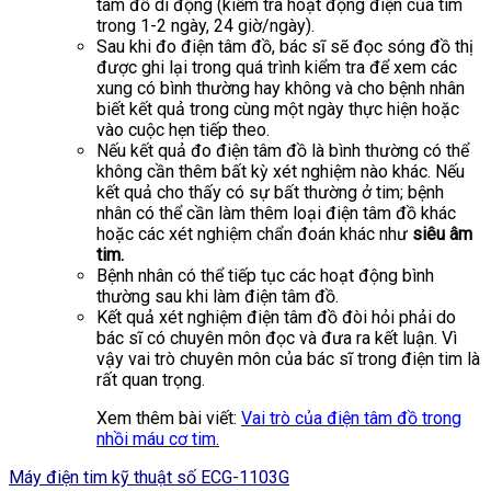
tâm đồ di động (kiểm tra hoạt động điện của tim
trong 1-2 ngày, 24 giờ/ngày).
Sau khi đo điện tâm đồ, bác sĩ sẽ đọc sóng đồ thị
được ghi lại trong quá trình kiểm tra để xem các
xung có bình thường hay không và cho bệnh nhân
biết kết quả trong cùng một ngày thực hiện hoặc
vào cuộc hẹn tiếp theo.
Nếu kết quả đo điện tâm đồ là bình thường có thể
không cần thêm bất kỳ xét nghiệm nào khác. Nếu
kết quả cho thấy có sự bất thường ở tim; bệnh
nhân có thể cần làm thêm loại điện tâm đồ khác
hoặc các xét nghiệm chẩn đoán khác như
siêu âm
tim.
Bệnh nhân có thể tiếp tục các hoạt động bình
thường sau khi làm điện tâm đồ.
Kết quả xét nghiệm điện tâm đồ đòi hỏi phải do
bác sĩ có chuyên môn đọc và đưa ra kết luận. Vì
vậy vai trò chuyên môn của bác sĩ trong điện tim là
rất quan trọng.
Xem thêm bài viết:
Vai trò của điện tâm đồ trong
nhồi máu cơ tim.
Máy điện tim kỹ thuật số ECG-1103G