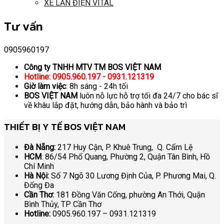
XE LĂN ĐIỆN VITAL
Tư vấn
0905960197
Công ty TNHH MTV TM BOS VIỆT NAM
Hotline: 0905.960.197 - 0931.121319
Giờ làm việc
: 8h sáng - 24h tối
BOS VIỆT NAM
luôn nỗ lực hỗ trợ tối đa 24/7 cho bác sĩ
về khâu lắp đặt, hướng dẫn, bảo hành và bảo trì
THIẾT BỊ Y TẾ BOS VIỆT NAM
Đà Nẵng:
217 Huy Cận, P. Khuê Trung, Q. Cẩm Lệ
HCM
: 86/54 Phổ Quang, Phường 2, Quận Tân Bình, Hồ
Chí Minh
Hà Nội:
Số 7 Ngõ 30 Lương Định Của, P. Phương Mai, Q.
Đống Đa
Cần Thơ:
181 Đồng Văn Cống, phường An Thới, Quận
Bình Thủy, TP Cần Thơ
Hotline:
0905.960.197 – 0931.121319