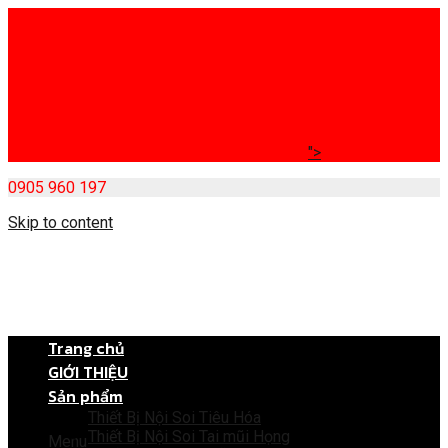
">
0905 960 197
Skip to content
Trang chủ
GIỚI THIỆU
Sản phẩm
Thiết Bị Nội Soi Tiêu Hóa
Thiết Bị Nội Soi Tai mũi Họng
Menu