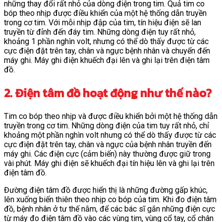
những thay đổi rất nhỏ của dòng điện trong tim. Quả tim co
bóp theo nhịp được điều khiển của một hệ thống dẫn truyền
trong cơ tim. Với mỗi nhịp đập của tim, tín hiệu điện sẽ lan
truyền từ đỉnh đến đáy­­­ tim. Những dòng điện tuy rất nhỏ,
khoảng 1 phần nghìn volt, nhưng có thể dò thấy được từ các
cực điện đặt trên tay, chân và ngực bệnh nhân và chuyển đến
máy ghi. Máy ghi điện khuếch đại lên và ghi lại trên điện tâm
đồ.
2. Điện tâm đồ hoạt động như thế nào?
Tim co bóp theo nhịp và được điều khiển bởi một hệ thống dẫn
truyền trong cơ tim. Những dòng điện của tim tuy rất nhỏ, chỉ
khoảng một phần nghìn volt nhưng có thể dò thấy được từ các
cực điện đặt trên tay, chân và ngực của bệnh nhân truyền đến
máy ghi. Các điện cực (cảm biến) này thường được giữ trong
vài phút. Máy ghi điện sẽ khuếch đại tín hiệu lên và ghi lại trên
điện tâm đồ.
Đường điện tâm đồ được hiển thị là những đường gấp khúc,
lên xuống biến thiên theo nhịp co bóp của tim. Khi đo điện tâm
đồ, bệnh nhân ở tư thế nằm, để các bác sĩ gắn những điện cực
từ máy đo điện tâm đồ vào các vùng tim, vùng cổ tay, cổ chân