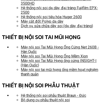
3500HD
Hệ thống nội soi dạ dày, đại tràng Fujifilm EPX-
2500
Hệ thống nội soi tiêu hóa Huger 2600
Máy cắt đốt Polyp dạ dày
Dịch vụ sửa chữa dây soi (dạ dày, đại tràng)
THIẾT BỊ NỘI SOI TAI MŨI HỌNG
Máy nội soi Tai Mũi Họng Ống Cứng Net 260B -
Hàn Quốc
Máy nội soi Tai Mũi Họng Ống Mềm Xion
Máy nội soi Tai Mũi Họng ống cứng INSIGHT-I
(Hàn Quốc)
Máy nội soi tai mũi họng ống mềm hoạt nghiệm
thanh quản
THIẾT BỊ NỘI SOI PHẪU THUẬT
Hệ thống nội soi phẫu thuật Braun - Đức
Bộ dụng cụ phẫu thuật nội soi