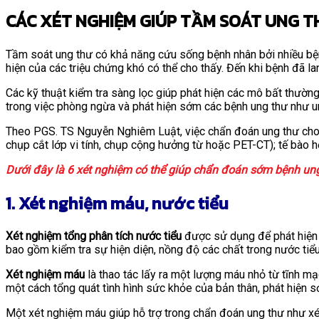
CÁC XÉT NGHIỆM GIÚP TẦM SOÁT UNG 
Tầm soát ung thư có khả năng cứu sống bệnh nhân bởi nhiều bệnh
hiện của các triệu chứng khó có thể cho thấy. Đến khi bệnh đã lan
Các kỹ thuật kiểm tra sàng lọc giúp phát hiện các mô bất thường 
trong việc phòng ngừa và phát hiện sớm các bệnh ung thư như ung
Theo PGS. TS Nguyễn Nghiêm Luật, việc chẩn đoán ung thư cho 
chụp cắt lớp vi tính, chụp cộng hưởng từ hoặc PET-CT); tế bào
Dưới đây là 6 xét nghiệm có thể giúp chẩn đoán sớm bệnh un
1. Xét nghiệm máu, nước tiểu
Xét nghiệm tổng phân tích nước tiểu
được sử dụng để phát hiện m
bao gồm kiểm tra sự hiện diện, nồng độ các chất trong nước tiểu
Xét nghiệm máu
là thao tác lấy ra một lượng máu nhỏ từ tĩnh m
một cách tổng quát tình hình sức khỏe của bản thân, phát hiện s
Một xét nghiệm máu giúp hỗ trợ trong chẩn đoán ung thư như xé