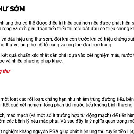
THƯ SỚM
 ung thư có thể được điều trị hiệu quả hơn nếu được phát hiện s
 rộng và đến giai đoạn tiến triển thì mới bắt đầu có triệu chứng kh
và dấu hiệu ung thư sớm, đôi khi còn trước khi có triệu chứng xuấ
 thư vú, ung thư cổ tử cung và ung thư đại trực tràng.
kết quả chuẩn xác nhất cần phải dựa vào xét nghiệm máu, nước ti
 học và nhiều phương pháp khác
.
g thư
ột loạt các rối loạn; chẳng hạn như nhiễm trùng đường tiểu, bện
. Kết quả xét nghiệm tổng phân tích nước tiểu không bình thường 
ạch, mao mạch (và một số ít trường hợp từ động mạch) để tiến hàn
ớm các bệnh lý nếu mắc phải. Và sau đây là ý nghĩa quan trọng mà
t nghiệm kháng nguyên PSA giúp phát hiện ung thư tuyến tiền li