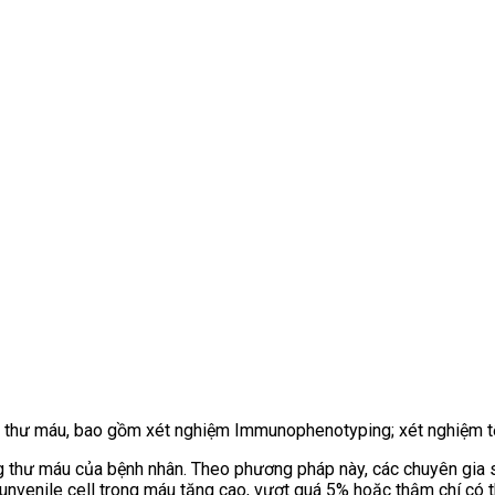
thư máu, bao gồm xét nghiệm Immunophenotyping; xét nghiệm tế b
 thư máu của bệnh nhân. Theo phương pháp này, các chuyên gia s
Junvenile cell trong máu tăng cao, vượt quá 5% hoặc thậm chí có t