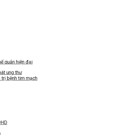
hế quản hiện đại
oát ung thư
 trị bệnh tim mạch
00HD
0