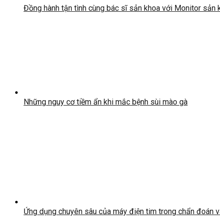
Đồng hành tận tình cùng bác sĩ sản khoa với Monitor sản
Những nguy cơ tiềm ẩn khi mắc bệnh sùi mào gà
Ứng dụng chuyên sâu của máy điện tim trong chẩn đoán và