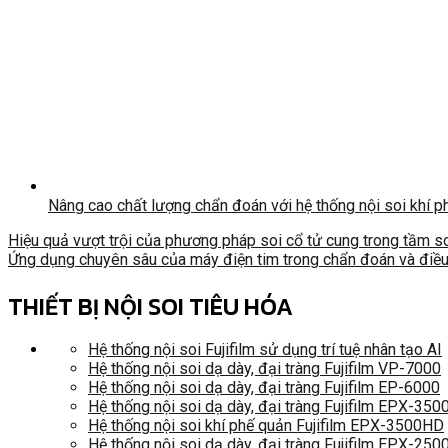
Nâng cao chất lượng chẩn đoán với hệ thống nội soi khí p
Hiệu quả vượt trội của phương pháp soi cổ tử cung trong tầm s
Ứng dụng chuyên sâu của máy điện tim trong chẩn đoán và điều
THIẾT BỊ NỘI SOI TIÊU HÓA
Hệ thống nội soi Fujifilm sử dụng trí tuệ nhân tạo AI
Hệ thống nội soi dạ dày, đại tràng Fujifilm VP-7000
Hệ thống nội soi dạ dày, đại tràng Fujifilm EP-6000
Hệ thống nội soi dạ dày, đại tràng Fujifilm EPX-35
Hệ thống nội soi khí phế quản Fujifilm EPX-3500HD
Hệ thống nội soi dạ dày, đại tràng Fujifilm EPX-250