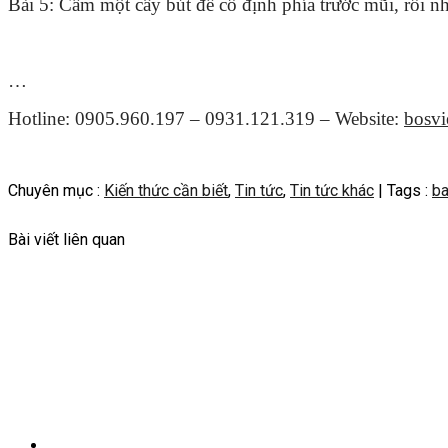
Bài 5: Cầm một cây bút để cố định phía trước mũi, rồi nh
…
Hotline: 0905.960.197 – 0931.121.319 – Website:
bosv
Chuyên mục :
Kiến thức cần biết
,
Tin tức
,
Tin tức khác
| Tags :
ba
Bài viết liên quan