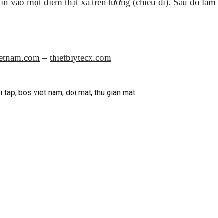
ìn vào một điểm thật xa trên tường (chiều đi). Sau đó làm 
ietnam.com
–
thietbiytecx.com
i tap
,
bos viet nam
,
doi mat
,
thu gian mat