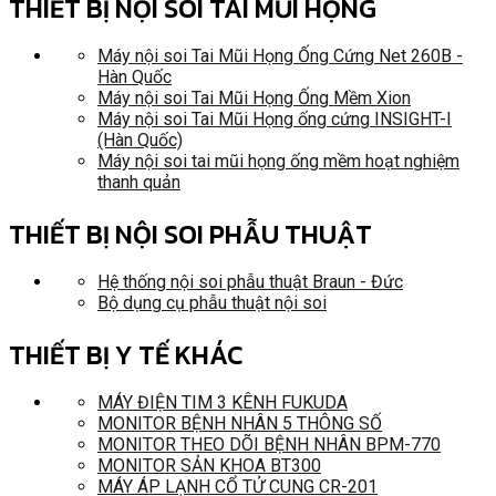
THIẾT BỊ NỘI SOI TAI MŨI HỌNG
Máy nội soi Tai Mũi Họng Ống Cứng Net 260B -
Hàn Quốc
Máy nội soi Tai Mũi Họng Ống Mềm Xion
Máy nội soi Tai Mũi Họng ống cứng INSIGHT-I
(Hàn Quốc)
Máy nội soi tai mũi họng ống mềm hoạt nghiệm
thanh quản
THIẾT BỊ NỘI SOI PHẪU THUẬT
Hệ thống nội soi phẫu thuật Braun - Đức
Bộ dụng cụ phẫu thuật nội soi
THIẾT BỊ Y TẾ KHÁC
MÁY ĐIỆN TIM 3 KÊNH FUKUDA
MONITOR BỆNH NHÂN 5 THÔNG SỐ
MONITOR THEO DÕI BỆNH NHÂN BPM-770
MONITOR SẢN KHOA BT300
MÁY ÁP LẠNH CỔ TỬ CUNG CR-201