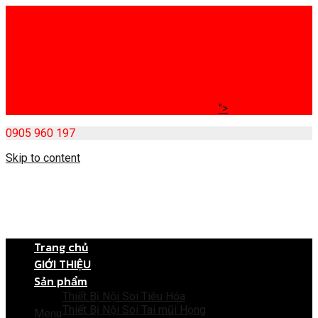
">
0905 960 197
Skip to content
Trang chủ
GIỚI THIỆU
Sản phẩm
Thiết Bị Nội Soi Tiêu Hóa
Thiết Bị Nội Soi Tai mũi Họng
Menu