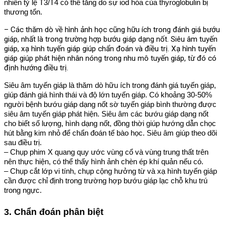
nhiên tỷ lệ T3/T4 có thể tăng do sự iod hóa của thyroglobulin bị
thương tổn.
– Các thăm dò về hình ảnh học cũng hữu ích trong đánh giá bướu
giáp, nhất là trong trường hợp bướu giáp dạng nốt. Siêu âm tuyến
giáp, xạ hình tuyến giáp giúp chẩn đoán và điều trị. Xạ hình tuyến
giáp giúp phát hiện nhân nóng trong nhu mô tuyến giáp, từ đó có
định hướng điều trị.
Siêu âm tuyến giáp là thăm dò hữu ích trong đánh giá tuyến giáp,
giúp đánh giá hình thái và độ lớn tuyến giáp. Có khoảng 30-50%
người bệnh bướu giáp dạng nốt sờ tuyến giáp bình thường được
siêu âm tuyến giáp phát hiện. Siêu âm các bướu giáp dạng nốt
cho biết số lượng, hình dạng nốt, đồng thời giúp hướng dẫn chọc
hút bằng kim nhỏ để chẩn đoán tế bào học. Siêu âm giúp theo dõi
sau điều trị.
– Chụp phim X quang quy ước vùng cổ và vùng trung thất trên
nên thực hiện, có thể thấy hình ảnh chèn ép khí quản nếu có.
– Chụp cắt lớp vi tính, chụp cộng hưởng từ và xạ hình tuyến giáp
cần được chỉ định trong trường hợp bướu giáp lạc chỗ khu trú
trong ngực.
3. Chẩn đoán phân biệt