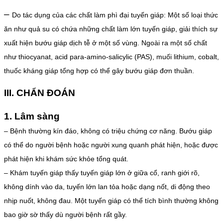
–
Do tác dụng của các chất làm phì đại tuyến giáp: Một số loại thức
ăn như quả su có chứa những chất làm lớn tuyến giáp, giải thích sự
xuất hiện bướu giáp dịch tễ ở một số vùng. Ngoài ra một số chất
như thiocyanat, acid para-amino-salicylic (PAS), muối lithium, cobalt,
thuốc kháng giáp tổng hợp có thể gây bướu giáp đơn thuần.
III. CHẨN ĐOÁN
1. Lâm sàng
– Bệnh thường kín đáo, không có triệu chứng cơ năng. Bướu giáp
có thể do người bệnh hoặc người xung quanh phát hiện, hoặc được
phát hiện khi khám sức khỏe tổng quát.
– Khám tuyến giáp thấy tuyến giáp lớn ở giữa cổ, ranh giới rõ,
không dính vào da, tuyến lớn lan tỏa hoặc dạng nốt, di động theo
nhịp nuốt, không đau. Một tuyến giáp có thể tích bình thường không
bao giờ sờ thấy dù người bệnh rất gầy.