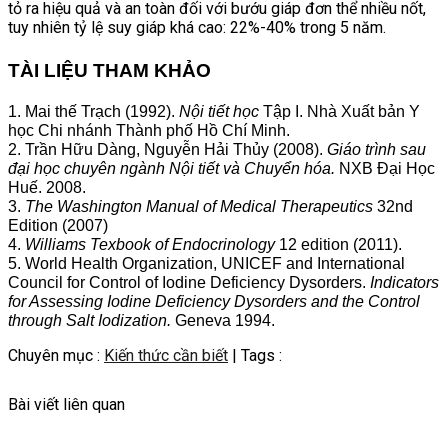
tỏ ra hiệu quả và an toàn đối với bướu giáp đơn thể nhiều nốt,
tuy nhiên tỷ lệ suy giáp khá cao: 22%-40% trong 5 năm.
TÀI LIỆU THAM KHẢO
1. Mai thế Trạch (1992).
Nội tiết học
Tập I. Nhà Xuất bản Y
học Chi nhánh Thành phố Hồ Chí Minh.
2. Trần Hữu Dàng, Nguyễn Hải Thủy (2008).
Giáo trình sau
đại học chuyên ngành Nội tiết và Chuyển hóa.
NXB Đại Học
Huế. 2008.
3.
The Washington Manual of Medical Therapeutics
32nd
Edition (2007)
4.
Williams Texbook of Endocrinology
12 edition (2011).
5. World Health Organization, UNICEF and International
Council for Control of Iodine Deficiency Dysorders.
Indicators
for Assessing Iodine Deficiency Dysorders and the Control
through Salt Iodization.
Geneva 1994.
Chuyên mục :
Kiến thức cần biết
| Tags :
Bài viết liên quan