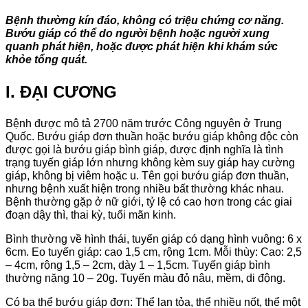
Bệnh thường kín đáo, không có triệu chứng cơ năng.
Bướu giáp có thể do người bệnh hoặc người xung
quanh phát hiện, hoặc được phát hiện khi khám sức
khỏe tổng quát.
I. ĐẠI CƯƠNG
Bệnh được mô tả 2700 năm trước Công nguyên ở Trung
Quốc. Bướu giáp đơn thuần hoặc bướu giáp không độc còn
được gọi là bướu giáp bình giáp, được định nghĩa là tình
trạng tuyến giáp lớn nhưng không kèm suy giáp hay cường
giáp, không bị viêm hoặc u. Tên gọi bướu giáp đơn thuần,
nhưng bệnh xuất hiện trong nhiều bất thường khác nhau.
Bệnh thường gặp ở nữ giới, tỷ lệ có cao hơn trong các giai
đoạn dậy thì, thai kỳ, tuổi mãn kinh.
Bình thường về hình thái, tuyến giáp có dạng hình vuông: 6 x
6cm. Eo tuyến giáp: cao 1,5 cm, rộng 1cm. Mỗi thùy: Cao: 2,5
– 4cm, rộng 1,5 – 2cm, dày 1 – 1,5cm. Tuyến giáp bình
thường nặng 10 – 20g. Tuyến màu đỏ nâu, mềm, di động.
Có ba thể bướu giáp đơn: Thể lan tỏa, thể nhiều nốt, thể một