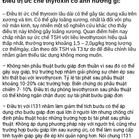
Điều trị ức chế thyroxin có ảnh hưởng gì:
– Điều trị ức chế thyroxin lâu dài có thể gây tác dụng xấu trên
xương và tim. Có thể gây loãng xương, nhất là đối với phụ
nữ mãn kinh, tuy nhiên một số nghiên cứu khác cho thấy
điều trị này không gây loãng xương. Quan điểm hiện nay
chấp nhận sự ức chế TSH với liều levothyroxin hiệu quả
thấp nhất, thường trong khoảng 1,5 – 2,0μg/kg trọng lượng
cơ thể/ngày, cần theo dõi TSH và T3 tự do để điều chỉnh liều
nhằm giảm thiểu tác dụng không mong muốn.
– Không nên phẫu thuật bướu giáp đơn thuần vì sau đó có thể
gây suy giáp, trừ trường hợp nhằm giải phóng sự chèn ép sau
khi thất bại với levothyroxin. Tỷ lệ tái phát sau phẫu thuật
khoảng 10-20% các trường hợp. Biến chứng do phẫu thuật
chiếm 7- 10%. Điều trị dự phòng levothyroxin sau phẫu thuật
có thể không ngăn chặn được sự tái phát bướu giáp đơn.
– Điều trị với I131 nhằm làm giảm thể tích bướu có thể áp
dụng cho bướu giáp đơn quá lớn ở người lớn nhưng chống chỉ
định phẫu thuật hoặc những trường hợp bị tái phát sau phẫu
thuật. Không áp dụng phương pháp này với người trẻ, cũng như
trường hợp bướu giáp lớn sau xương ức, có thể làm sưng cấp
tính tuyến giáp gây đè ép khí quản nặng hơn. Nói chung I131