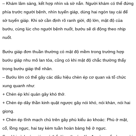
– Khám lâm sàng, kết hợp nhìn và sờ nắn. Người khám có thể đứng
phía trước người bệnh, nhìn tuyến giáp, dùng hai ngón tay cái để
sờ tuyến giáp. Khi sờ cần định rõ ranh giới, độ lớn, mật độ của
bướu, cùng lúc cho người bệnh nuốt, bướu sẽ di động theo nhịp
nuốt.
Bướu giáp đơn thuần thường có mật độ mềm trong trường hợp
bướu giáp nhu mô lan tỏa, cũng có khi mật độ chắc thường thấy
trong bướu giáp thể nhân.
– Bướu lớn có thể gây các dấu hiệu chèn ép cơ quan và tổ chức
xung quanh như:
+ Chèn ép khí quản gây khó thở.
+ Chèn ép dây thần kinh quặt ngược gây nói khó, nói khàn, nói hai
giọng.
+ Chèn ép tĩnh mạch chủ trên gây phù kiểu áo khoác: Phù ở mặt,
cổ, lồng ngực, hai tay kèm tuần hoàn bàng hệ ở ngực.