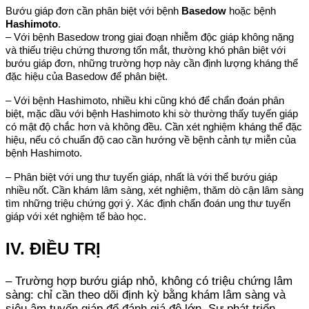
Bướu giáp đơn cần phân biệt với bệnh
Basedow
hoặc bệnh
Hashimoto
.
– Với bệnh Basedow trong giai đoạn nhiễm độc giáp không nặng
và thiếu triệu chứng thương tổn mắt, thường khó phân biệt với
bướu giáp đơn, những trường hợp này cần định lượng kháng thể
đặc hiệu của Basedow để phân biệt.
– Với bệnh Hashimoto, nhiều khi cũng khó để chẩn đoán phân
biệt, mặc dầu với bệnh Hashimoto khi sờ thường thấy tuyến giáp
có mật độ chắc hơn và không đều. Cần xét nghiệm kháng thể đặc
hiệu, nếu có chuẩn độ cao cần hướng về bệnh cảnh tự miễn của
bệnh Hashimoto.
– Phân biệt với ung thư tuyến giáp, nhất là với thể bướu giáp
nhiều nốt. Cần khám lâm sàng, xét nghiệm, thăm dò cận lâm sàng
tìm những triệu chứng gợi ý. Xác định chẩn đoán ung thư tuyến
giáp với xét nghiệm tế bào học.
IV. ĐIỀU TRỊ
– Trường hợp bướu giáp nhỏ, không có triệu chứng lâm
sàng: chỉ cần theo dõi định kỳ bằng khám lâm sàng và
siêu âm tuyến giáp để đánh giá độ lớn. Sự phát triển