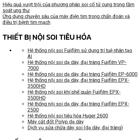
Hiệu quả vượt trội của phương pháp soi cổ tử cung trong tầm
soát ung thư
Ứng dụng chuyên sâu của máy điện tim trong chẩn đoán và
điều trị bệnh tim mạch
THIẾT BỊ NỘI SOI TIÊU HÓA
Hệ thống nội soi Fujifilm sử dụng trí tuệ nhân tạo
AI
Hệ thống nội soi dạ dày, đại tràng Fujifilm VP-
7000
Hệ thống nội soi dạ dày, đại tràng Fujifilm EP-6000
Hệ thống nội soi dạ dày, đại tràng Fujifilm EPX-
3500HD
Hệ thống nội soi khí phế quản Fujifilm EPX-
3500HD
Hệ thống nội soi dạ dày, đại tràng Fujifilm EPX-
2500
Hệ thống nội soi tiêu hóa Huger 2600
Máy cắt đốt Polyp dạ dày
Dịch vụ sửa chữa dây soi (dạ dày, đại tràng)