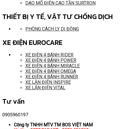
DAO MỔ ĐIỆN CAO TẦN SURTRON
THIẾT BỊ Y TẾ, VẬT TƯ CHỐNG DỊCH
PHÒNG CÁCH LY DI ĐỘNG
XE ĐIỆN EUROCARE
XE ĐIỆN 4 BÁNH RIDER
XE ĐIỆN 4 BÁNH POWER
XE ĐIỆN 4 BÁNH MIRACLE
XE ĐIỆN 4 BÁNH OMEGA
XE ĐIỆN 4 BÁNH RUNNER
XE LĂN ĐIỆN INSPIRE
XE LĂN ĐIỆN VITAL
Tư vấn
0905960197
Công ty TNHH MTV TM BOS VIỆT NAM