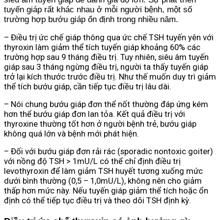
tuyến giáp rất khác nhau ở mỗi người bệnh, một số
trường hợp bướu giáp ổn định trong nhiều năm.
– Điều trị ức chế giáp thông qua ức chế TSH tuyến yên với
thyroxin làm giảm thể tích tuyến giáp khoảng 60% các
trường hợp sau 9 tháng điều trị. Tuy nhiên, siêu âm tuyến
giáp sau 3 tháng ngừng điều trị, người ta thấy tuyến giáp
trở lại kích thước trước điều trị. Như thế muốn duy trì giảm
thể tích bướu giáp, cần tiếp tục điều trị lâu dài.
– Nói chung bướu giáp đơn thể nốt thường đáp ứng kém
hơn thể bướu giáp đơn lan tỏa. Kết quả điều trị với
thyroxine thường tốt hơn ở người bệnh trẻ, bướu giáp
không quá lớn và bệnh mới phát hiện.
– Đối với bướu giáp đơn rải rác (sporadic nontoxic goiter)
với nồng độ TSH > 1mU/L có thể chỉ định điều trị
levothyroxin để làm giảm TSH huyết tương xuống mức
dưới bình thường (0,5 – 1,0mU/L), không nên cho giảm
thấp hơn mức này. Nếu tuyến giáp giảm thể tích hoặc ổn
định có thể tiếp tục điều trị và theo dõi TSH định kỳ.