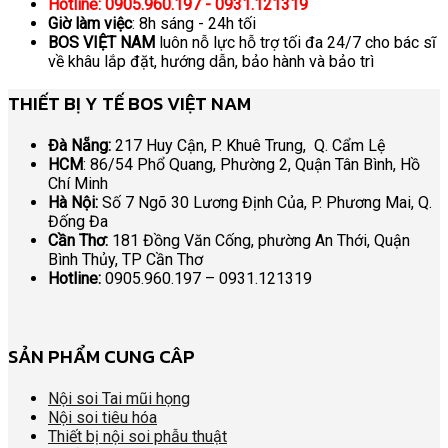
Hotline: 0905.960.197 - 0931.121319
Giờ làm việc
: 8h sáng - 24h tối
BOS VIỆT NAM
luôn nỗ lực hỗ trợ tối đa 24/7 cho bác sĩ
về khâu lắp đặt, hướng dẫn, bảo hành và bảo trì
THIẾT BỊ Y TẾ BOS VIỆT NAM
Đà Nẵng:
217 Huy Cận, P. Khuê Trung, Q. Cẩm Lệ
HCM
: 86/54 Phổ Quang, Phường 2, Quận Tân Bình, Hồ
Chí Minh
Hà Nội:
Số 7 Ngõ 30 Lương Định Của, P. Phương Mai, Q.
Đống Đa
Cần Thơ:
181 Đồng Văn Cống, phường An Thới, Quận
Bình Thủy, TP Cần Thơ
Hotline:
0905.960.197 – 0931.121319
SẢN PHẨM CUNG CÂP
Nội soi Tai mũi họng
Nội soi tiêu hóa
Thiết bị nội soi phẫu thuật