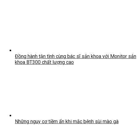
Đồng hành tận tình cùng bác sĩ sản khoa với Monitor sản
khoa BT300 chất lượng cao
Những nguy cơ tiềm ẩn khi mắc bệnh sùi mào gà