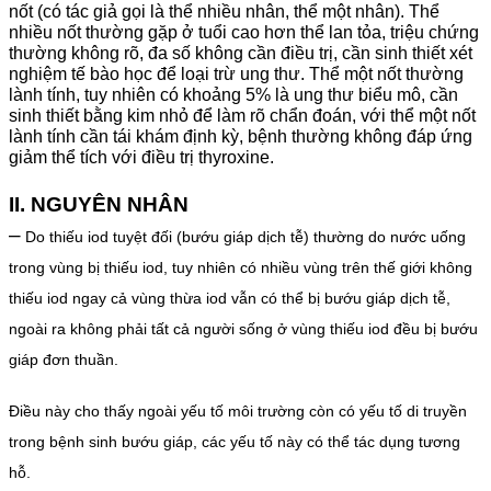
nốt (có tác giả gọi là thể nhiều nhân, thể một nhân). Thể
nhiều nốt thường gặp ở tuổi cao hơn thể lan tỏa, triệu chứng
thường không rõ, đa số không cần điều trị, cần sinh thiết xét
nghiệm tế bào học để loại trừ ung thư. Thể một nốt thường
lành tính, tuy nhiên có khoảng 5% là ung thư biểu mô, cần
sinh thiết bằng kim nhỏ để làm rõ chẩn đoán, với thể một nốt
lành tính cần tái khám định kỳ, bệnh thường không đáp ứng
giảm thể tích với điều trị thyroxine.
II. NGUYÊN NHÂN
–
Do thiếu iod tuyệt đối (bướu giáp dịch tễ) thường do nước uống
trong vùng bị thiếu iod, tuy nhiên có nhiều vùng trên thế giới không
thiếu iod ngay cả vùng thừa iod vẫn có thể bị bướu giáp dịch tễ,
ngoài ra không phải tất cả người sống ở vùng thiếu iod đều bị bướu
giáp đơn thuần.
Điều này cho thấy ngoài yếu tố môi trường còn có yếu tố di truyền
trong bệnh sinh bướu giáp, các yếu tố này có thể tác dụng tương
hỗ.