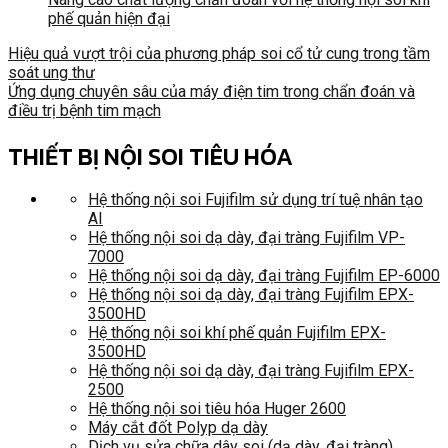
phế quản hiện đại
Hiệu quả vượt trội của phương pháp soi cổ tử cung trong tầm
soát ung thư
Ứng dụng chuyên sâu của máy điện tim trong chẩn đoán và
điều trị bệnh tim mạch
THIẾT BỊ NỘI SOI TIÊU HÓA
Hệ thống nội soi Fujifilm sử dụng trí tuệ nhân tạo
AI
Hệ thống nội soi dạ dày, đại tràng Fujifilm VP-
7000
Hệ thống nội soi dạ dày, đại tràng Fujifilm EP-6000
Hệ thống nội soi dạ dày, đại tràng Fujifilm EPX-
3500HD
Hệ thống nội soi khí phế quản Fujifilm EPX-
3500HD
Hệ thống nội soi dạ dày, đại tràng Fujifilm EPX-
2500
Hệ thống nội soi tiêu hóa Huger 2600
Máy cắt đốt Polyp dạ dày
Dịch vụ sửa chữa dây soi (dạ dày, đại tràng)