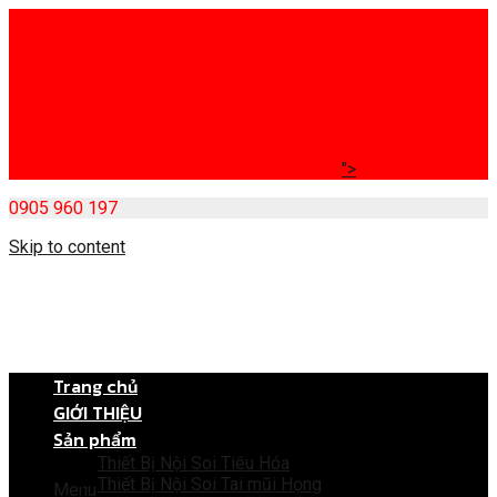
">
0905 960 197
Skip to content
Trang chủ
GIỚI THIỆU
Sản phẩm
Thiết Bị Nội Soi Tiêu Hóa
Thiết Bị Nội Soi Tai mũi Họng
Menu