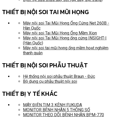
THIẾT BỊ NỘI SOI TAI MŨI HỌNG
Máy nội soi Tai Mũi Họng Ống Cứng Net 260B -
Hàn Quốc
Máy nội soi Tai Mũi Họng Ống Mềm Xion
Máy nội soi Tai Mũi Họng ống cứng INSIGHT-I
(Hàn Quốc)
Máy nội soi tai mũi họng ống mềm hoạt nghiệm
thanh quản
THIẾT BỊ NỘI SOI PHẪU THUẬT
Hệ thống nội soi phẫu thuật Braun - Đức
Bộ dụng cụ phẫu thuật nội soi
THIẾT BỊ Y TẾ KHÁC
MÁY ĐIỆN TIM 3 KÊNH FUKUDA
MONITOR BỆNH NHÂN 5 THÔNG SỐ
MONITOR THEO DÕI BỆNH NHÂN BPM-770