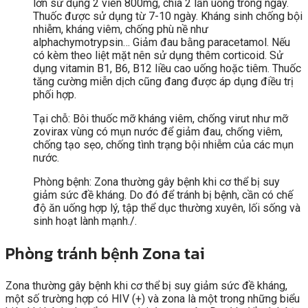
lớn sử dụng 2 viên 800mg, chia 2 lần uống trong ngày.
Thuốc được sử dụng từ 7-10 ngày. Kháng sinh chống bội
nhiễm, kháng viêm, chống phù nề như
alphachymotrypsin… Giảm đau bằng paracetamol. Nếu
có kèm theo liệt mặt nên sử dụng thêm corticoid. Sử
dụng vitamin B1, B6, B12 liều cao uống hoặc tiêm. Thuốc
tăng cường miễn dịch cũng đang được áp dụng điều trị
phối hợp.
Tại chỗ: Bôi thuốc mỡ kháng viêm, chống virut như mỡ
zovirax vùng có mụn nước để giảm đau, chống viêm,
chống tạo sẹo, chống tình trạng bội nhiễm của các mụn
nước.
Phòng bệnh: Zona thường gây bệnh khi cơ thể bị suy
giảm sức đề kháng. Do đó để tránh bị bệnh, cần có chế
độ ăn uống hợp lý, tập thể dục thường xuyên, lối sống và
sinh hoạt lành mạnh./.
Phòng tránh bệnh Zona tai
Zona thường gây bệnh khi cơ thể bị suy giảm sức đề kháng,
một số trường hợp có HIV (+) và zona là một trong những biểu