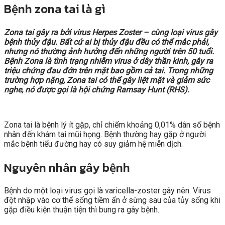
Bệnh zona tai là gì
Zona tai gây ra bởi virus Herpes Zoster – cùng loại virus gây
bệnh thủy đậu. Bất cứ ai bị thủy đậu đều có thể mắc phải,
nhưng nó thường ảnh hưởng đến những người trên 50 tuổi.
Bệnh Zona là tình trạng nhiễm virus ở dây thần kinh, gây ra
triệu chứng đau đớn trên mặt bao gồm cả tai. Trong những
trường hợp nặng, Zona tai có thể gây liệt mặt và giảm sức
nghe, nó được gọi là hội chứng Ramsay Hunt (RHS).
Zona tai là bệnh lý ít gặp, chỉ chiếm khoảng 0,01% dân số bệnh
nhân đến khám tai mũi họng. Bệnh thường hay gặp ở người
mắc bệnh tiểu đường hay có suy giảm hệ miễn dịch.
Nguyên nhân gây bệnh
Bệnh do một loại virus gọi là varicella-zoster gây nên. Virus
đột nhập vào cơ thể sống tiềm ẩn ở sừng sau của tủy sống khi
gặp điều kiện thuận tiện thì bung ra gây bệnh.