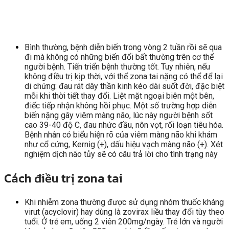
Bình thường, bệnh diễn biến trong vòng 2 tuần rồi sẽ qua
đi mà không có những biến đổi bất thường trên cơ thể
người bệnh. Tiến triển bệnh thường tốt. Tuy nhiên, nếu
không điều trị kịp thời, với thể zona tai nặng có thể để lại
di chứng: đau rát dây thần kinh kéo dài suốt đời, đặc biệt
mỗi khi thời tiết thay đổi. Liệt mặt ngoại biên một bên,
điếc tiếp nhận không hồi phục. Một số trường hợp diễn
biến nặng gây viêm màng não, lúc này người bệnh sốt
cao 39-40 độ C, đau nhức đầu, nôn vọt, rối loạn tiêu hóa.
Bệnh nhân có biểu hiện rõ của viêm màng não khi khám
như cổ cứng, Kernig (+), dấu hiệu vạch màng não (+). Xét
nghiệm dịch não tủy sẽ có câu trả lời cho tình trạng này
Cách điều trị zona tai
Khi nhiễm zona thường được sử dụng nhóm thuốc kháng
virut (acyclovir) hay dùng là zovirax liều thay đổi tùy theo
tuổi. Ở trẻ em, uống 2 viên 200mg/ngày. Trẻ lớn và người