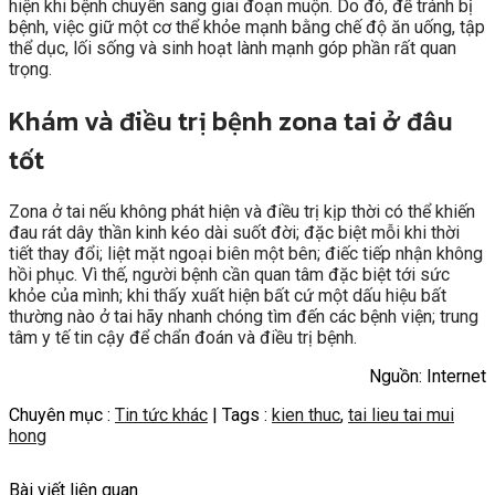
hiện khi bệnh chuyển sang giai đoạn muộn. Do đó, để tránh bị
bệnh, việc giữ một cơ thể khỏe mạnh bằng chế độ ăn uống, tập
thể dục, lối sống và sinh hoạt lành mạnh góp phần rất quan
trọng.
Khám và điều trị bệnh zona tai ở đâu
tốt
Zona ở tai nếu không phát hiện và điều trị kịp thời có thể khiến
đau rát dây thần kinh kéo dài suốt đời; đặc biệt mỗi khi thời
tiết thay đổi; liệt mặt ngoại biên một bên; điếc tiếp nhận không
hồi phục. Vì thế, người bệnh cần quan tâm đặc biệt tới sức
khỏe của mình; khi thấy xuất hiện bất cứ một dấu hiệu bất
thường nào ở tai hãy nhanh chóng tìm đến các bệnh viện; trung
tâm y tế tin cậy để chẩn đoán và điều trị bệnh.
Nguồn: Internet
Chuyên mục :
Tin tức khác
| Tags :
kien thuc
,
tai lieu tai mui
hong
Bài viết liên quan