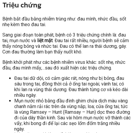
Triệu chứng
Bệnh bắt đầu bằng nhiễm trùng như: đau mình, nhức đầu, sốt
nhẹ kèm theo đau tai.
Sang giai đoạn toàn phát, bệnh có 3 triệu chứng chính là: đau
tai, mụn nước và
liệt mặt
. Đau tai rất nhiều, người bệnh sẽ cảm
thấy nóng bỏng và nhức tai. Đau có thể lan ra thái dương, gáy.
Cơn đau thường làm bạn thấy nuốt khó.
Bệnh khởi phát như các bệnh nhiễm virus khác: sốt nhẹ, nhức
đầu, đau mình mẩy,…sau đó xuất hiện các triệu chứng.
Đau tai dữ dội, có cảm giác rát, nóng như bị bỏng, đau
sâu trong tai, đồng thời cả ở ống tai ngoài; vành tai; có
khi lan ra vùng thái dương. Đau thành từng cơ và kéo dài
nhiều ngày.
Mụn nước nhỏ bằng đầu đinh ghim chứa dịch màu vàng
chanh nằm rải rác trên da vùng nắp; loa; cửa ống tai; tức
là vùng Ramsey – Hunt (Ramsay – Hun) dọc theo đường
đi của dây thần kinh. Sau vài hôm mụn nước vỡ thành các
vẩy; khi bong đi để lại các sẹo lốm đốm trắng nhiều
ngày.