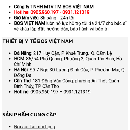
Công ty TNHH MTV TM BOS VIỆT NAM
Hotline: 0905.960.197 - 0931.121319
Giờ làm việc
: 8h sáng - 24h tối
BOS VIỆT NAM
luôn nỗ lực hỗ trợ tối đa 24/7 cho bác sĩ
về khâu lắp đặt, hướng dẫn, bảo hành và bảo trì
THIẾT BỊ Y TẾ BOS VIỆT NAM
Đà Nẵng:
217 Huy Cận, P. Khuê Trung, Q. Cẩm Lệ
HCM
: 86/54 Phổ Quang, Phường 2, Quận Tân Bình, Hồ
Chí Minh
Hà Nội:
Số 7 Ngõ 30 Lương Định Của, P. Phương Mai, Q.
Đống Đa
Cần Thơ:
181 Đồng Văn Cống, phường An Thới, Quận
Bình Thủy, TP Cần Thơ
Hotline:
0905.960.197 – 0931.121319
SẢN PHẨM CUNG CÂP
Nội soi Tai mũi họng