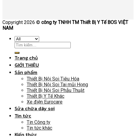
Copyright 2026 ©
công ty TNHH TM Thiết Bị Y Tế BOS VIỆT
NAM
Trang chủ
GIỚI THIỆU
Sản phẩm
Thiết Bị Nội Soi Tiêu Hóa
Thiết Bị Nội Soi Tai mũi Họng
Thiết Bị Nội Soi Phẫu Thuật
Thiết Bị Y Tế Khác
Xe điện Eurocare
Sửa chữa dây soi
Tin tức
Tin Công ty
Tin tức khác
Kiến thức