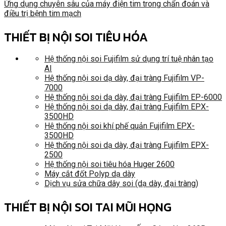
Ứng dụng chuyên sâu của máy điện tim trong chẩn đoán và
điều trị bệnh tim mạch
THIẾT BỊ NỘI SOI TIÊU HÓA
Hệ thống nội soi Fujifilm sử dụng trí tuệ nhân tạo
AI
Hệ thống nội soi dạ dày, đại tràng Fujifilm VP-
7000
Hệ thống nội soi dạ dày, đại tràng Fujifilm EP-6000
Hệ thống nội soi dạ dày, đại tràng Fujifilm EPX-
3500HD
Hệ thống nội soi khí phế quản Fujifilm EPX-
3500HD
Hệ thống nội soi dạ dày, đại tràng Fujifilm EPX-
2500
Hệ thống nội soi tiêu hóa Huger 2600
Máy cắt đốt Polyp dạ dày
Dịch vụ sửa chữa dây soi (dạ dày, đại tràng)
THIẾT BỊ NỘI SOI TAI MŨI HỌNG