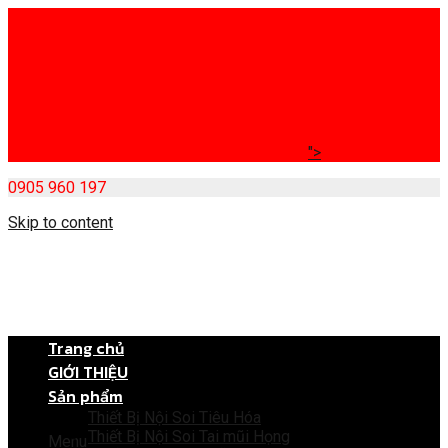
">
0905 960 197
Skip to content
Trang chủ
GIỚI THIỆU
Sản phẩm
Thiết Bị Nội Soi Tiêu Hóa
Thiết Bị Nội Soi Tai mũi Họng
Menu