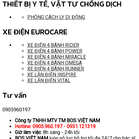
THIẾT BỊ Y TẾ, VẬT TƯ CHỐNG DỊCH
PHÒNG CÁCH LY DI ĐỘNG
XE ĐIỆN EUROCARE
XE ĐIỆN 4 BÁNH RIDER
XE ĐIỆN 4 BÁNH POWER
XE ĐIỆN 4 BÁNH MIRACLE
XE ĐIỆN 4 BÁNH OMEGA
XE ĐIỆN 4 BÁNH RUNNER
XE LĂN ĐIỆN INSPIRE
XE LĂN ĐIỆN VITAL
Tư vấn
0905960197
Công ty TNHH MTV TM BOS VIỆT NAM
Hotline: 0905.960.197 - 0931.121319
Giờ làm việc
: 8h sáng - 24h tối
BOS VIỆT NAM
luôn nỗ lực hỗ trợ tối đa 24/7 cho bác sĩ