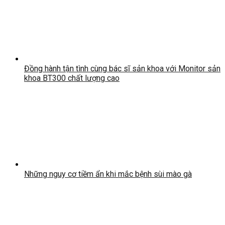
Đồng hành tận tình cùng bác sĩ sản khoa với Monitor sản
khoa BT300 chất lượng cao
Những nguy cơ tiềm ẩn khi mắc bệnh sùi mào gà