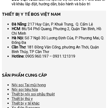
về khâu lắp đặt, hướng dẫn, bảo hành và bảo trì
THIẾT BỊ Y TẾ BOS VIỆT NAM
Đà Nẵng:
217 Huy Cận, P. Khuê Trung, Q. Cẩm Lệ
HCM
: 86/54 Phổ Quang, Phường 2, Quận Tân Bình, Hồ
Chí Minh
Hà Nội:
Số 7 Ngõ 30 Lương Định Của, P. Phương Mai, Q.
Đống Đa
Cần Thơ:
181 Đồng Văn Cống, phường An Thới, Quận
Bình Thủy, TP Cần Thơ
Hotline:
0905.960.197 – 0931.121319
SẢN PHẨM CUNG CÂP
Nội soi Tai mũi họng
Nội soi tiêu hóa
Thiết bị nội soi phẫu thuật
Thiết bị thú y
Thiết bị y tế khác
Xe điện Eurocare