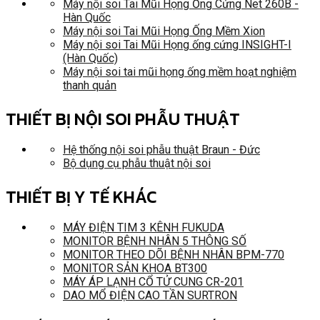
Máy nội soi Tai Mũi Họng Ống Cứng Net 260B -
Hàn Quốc
Máy nội soi Tai Mũi Họng Ống Mềm Xion
Máy nội soi Tai Mũi Họng ống cứng INSIGHT-I
(Hàn Quốc)
Máy nội soi tai mũi họng ống mềm hoạt nghiệm
thanh quản
THIẾT BỊ NỘI SOI PHẪU THUẬT
Hệ thống nội soi phẫu thuật Braun - Đức
Bộ dụng cụ phẫu thuật nội soi
THIẾT BỊ Y TẾ KHÁC
MÁY ĐIỆN TIM 3 KÊNH FUKUDA
MONITOR BỆNH NHÂN 5 THÔNG SỐ
MONITOR THEO DÕI BỆNH NHÂN BPM-770
MONITOR SẢN KHOA BT300
MÁY ÁP LẠNH CỔ TỬ CUNG CR-201
DAO MỔ ĐIỆN CAO TẦN SURTRON