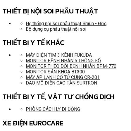
THIẾT BỊ NỘI SOI PHẪU THUẬT
Hệ thống nội soi phẫu thuật Braun - Đức
Bộ dụng cụ phẫu thuật nội soi
THIẾT BỊ Y TẾ KHÁC
MÁY ĐIỆN TIM 3 KÊNH FUKUDA
MONITOR BỆNH NHÂN 5 THÔNG SỐ
MONITOR THEO DÕI BỆNH NHÂN BPM-770
MONITOR SẢN KHOA BT300
MÁY ÁP LẠNH CỔ TỬ CUNG CR-201
DAO MỔ ĐIỆN CAO TẦN SURTRON
THIẾT BỊ Y TẾ, VẬT TƯ CHỐNG DỊCH
PHÒNG CÁCH LY DI ĐỘNG
XE ĐIỆN EUROCARE