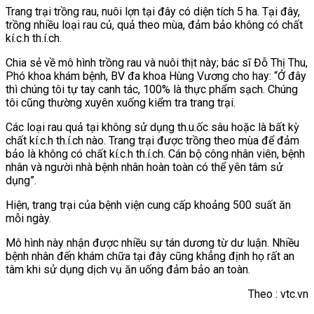
Trang trại trồng rau, nuôi lợn tại đây có diện tích 5 ha. Tại đây,
trồng nhiều loại rau củ, quả theo mùa, đảm bảo không có chất
kí.c.h th.í.ch.
Chia sẻ về mô hình trồng rau và nuôi thịt này; bác sĩ Đỗ Thị Thu,
Phó khoa khám bệnh, BV đa khoa Hùng Vương cho hay: “Ở đây
thì chúng tôi tự tay canh tác, 100% là thực phẩm sạch. Chúng
tôi cũng thường xuyên xuống kiểm tra trang trại.
Các loại rau quả tại không sử dụng th.u.ốc sâu hoặc là bất kỳ
chất kí.c.h th.í.ch nào. Trang trại được trồng theo mùa để đảm
bảo là không có chất kí.c.h th.í.ch. Cán bộ công nhân viên, bệnh
nhân và người nhà bệnh nhân hoàn toàn có thể yên tâm sử
dụng”.
Hiện, trang trại của bệnh viện cung cấp khoảng 500 suất ăn
mỗi ngày.
Mô hình này nhận được nhiều sự tán dương từ dư luận. Nhiều
bệnh nhân đến khám chữa tại đây cũng khẳng định họ rất an
tâm khi sử dụng dịch vụ ăn uống đảm bảo an toàn.
Theo : vtc.vn