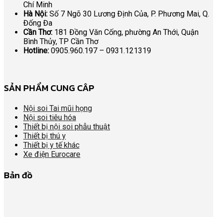
Chí Minh
Hà Nội:
Số 7 Ngõ 30 Lương Định Của, P. Phương Mai, Q.
Đống Đa
Cần Thơ:
181 Đồng Văn Cống, phường An Thới, Quận
Bình Thủy, TP Cần Thơ
Hotline:
0905.960.197 – 0931.121319
SẢN PHẨM CUNG CÂP
Nội soi Tai mũi họng
Nội soi tiêu hóa
Thiết bị nội soi phẫu thuật
Thiết bị thú y
Thiết bị y tế khác
Xe điện Eurocare
Bản đồ