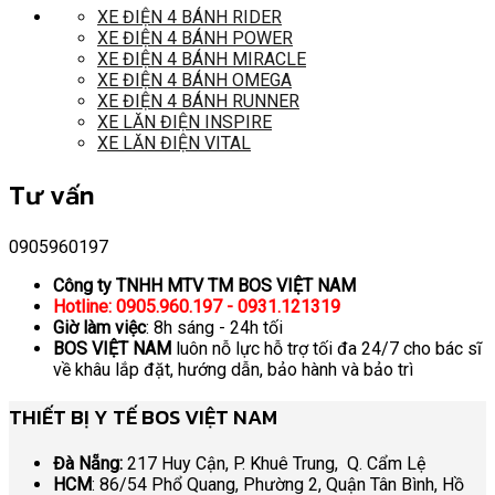
XE ĐIỆN 4 BÁNH RIDER
XE ĐIỆN 4 BÁNH POWER
XE ĐIỆN 4 BÁNH MIRACLE
XE ĐIỆN 4 BÁNH OMEGA
XE ĐIỆN 4 BÁNH RUNNER
XE LĂN ĐIỆN INSPIRE
XE LĂN ĐIỆN VITAL
Tư vấn
0905960197
Công ty TNHH MTV TM BOS VIỆT NAM
Hotline: 0905.960.197 - 0931.121319
Giờ làm việc
: 8h sáng - 24h tối
BOS VIỆT NAM
luôn nỗ lực hỗ trợ tối đa 24/7 cho bác sĩ
về khâu lắp đặt, hướng dẫn, bảo hành và bảo trì
THIẾT BỊ Y TẾ BOS VIỆT NAM
Đà Nẵng:
217 Huy Cận, P. Khuê Trung, Q. Cẩm Lệ
HCM
: 86/54 Phổ Quang, Phường 2, Quận Tân Bình, Hồ