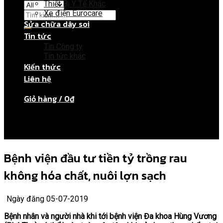
Thiết Bị Y Tế Khác
Xe điện Eurocare
Sửa chữa dây soi
Tin tức
Giỏ hàng
Tin Công ty
Tin tức khác
Kiến thức
Chưa có sản phẩm trong giỏ hàng.
Liên hệ
Giỏ hàng /
0
₫
Chưa có sản phẩm trong giỏ hàng.
Bệnh viện đầu tư tiền tỷ trồng rau
không hóa chất, nuôi lợn sạch
Ngày đăng 05-07-2019
Bệnh nhân và người nhà khi tới bệnh viện Đa khoa Hùng Vương