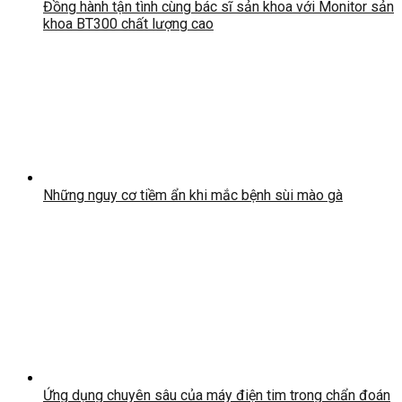
Đồng hành tận tình cùng bác sĩ sản khoa với Monitor sản
khoa BT300 chất lượng cao
Những nguy cơ tiềm ẩn khi mắc bệnh sùi mào gà
Ứng dụng chuyên sâu của máy điện tim trong chẩn đoán