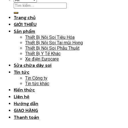
Trang chủ
GIỚI THIỆU
Sản phẩm
Thiết Bị Nội Soi Tiêu Hóa
Thiết Bị Nội Soi Tai mũi Họng
Thiết Bị Nội Soi Phẫu Thuật
Thiết Bị Y Tế Khác
Xe điện Eurocare
Sửa chữa dây soi
Tin tức
Tin Công ty
Tin tức khác
Kiến thức
Liên hệ
Hướng dẫn
GIAO HÀNG
Thanh toán