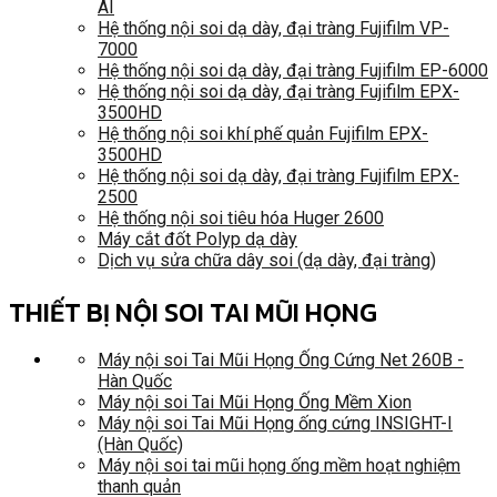
AI
Hệ thống nội soi dạ dày, đại tràng Fujifilm VP-
7000
Hệ thống nội soi dạ dày, đại tràng Fujifilm EP-6000
Hệ thống nội soi dạ dày, đại tràng Fujifilm EPX-
3500HD
Hệ thống nội soi khí phế quản Fujifilm EPX-
3500HD
Hệ thống nội soi dạ dày, đại tràng Fujifilm EPX-
2500
Hệ thống nội soi tiêu hóa Huger 2600
Máy cắt đốt Polyp dạ dày
Dịch vụ sửa chữa dây soi (dạ dày, đại tràng)
THIẾT BỊ NỘI SOI TAI MŨI HỌNG
Máy nội soi Tai Mũi Họng Ống Cứng Net 260B -
Hàn Quốc
Máy nội soi Tai Mũi Họng Ống Mềm Xion
Máy nội soi Tai Mũi Họng ống cứng INSIGHT-I
(Hàn Quốc)
Máy nội soi tai mũi họng ống mềm hoạt nghiệm
thanh quản