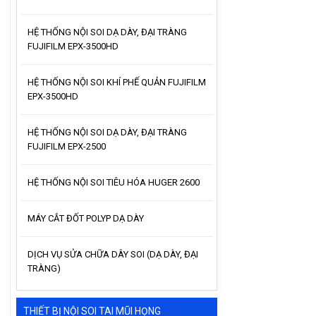
HỆ THỐNG NỘI SOI DẠ DÀY, ĐẠI TRÀNG
FUJIFILM EPX-3500HD
HỆ THỐNG NỘI SOI KHÍ PHẾ QUẢN FUJIFILM
EPX-3500HD
HỆ THỐNG NỘI SOI DẠ DÀY, ĐẠI TRÀNG
FUJIFILM EPX-2500
HỆ THỐNG NỘI SOI TIÊU HÓA HUGER 2600
MÁY CẮT ĐỐT POLYP DẠ DÀY
DỊCH VỤ SỬA CHỮA DÂY SOI (DẠ DÀY, ĐẠI
TRÀNG)
THIẾT BỊ NỘI SOI TAI MŨI HỌNG