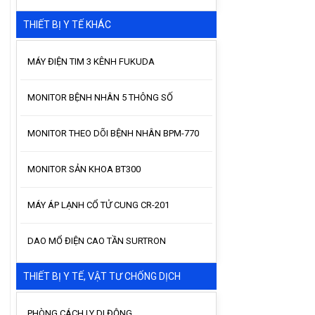
THIẾT BỊ Y TẾ KHÁC
MÁY ĐIỆN TIM 3 KÊNH FUKUDA
MONITOR BỆNH NHÂN 5 THÔNG SỐ
MONITOR THEO DÕI BỆNH NHÂN BPM-770
MONITOR SẢN KHOA BT300
MÁY ÁP LẠNH CỔ TỬ CUNG CR-201
DAO MỔ ĐIỆN CAO TẦN SURTRON
THIẾT BỊ Y TẾ, VẬT TƯ CHỐNG DỊCH
PHÒNG CÁCH LY DI ĐỘNG