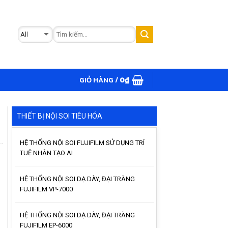
GIỎ HÀNG /
0
₫
THIẾT BỊ NỘI SOI TIÊU HÓA
HỆ THỐNG NỘI SOI FUJIFILM SỬ DỤNG TRÍ
TUỆ NHÂN TẠO AI
HỆ THỐNG NỘI SOI DẠ DÀY, ĐẠI TRÀNG
FUJIFILM VP-7000
HỆ THỐNG NỘI SOI DẠ DÀY, ĐẠI TRÀNG
FUJIFILM EP-6000