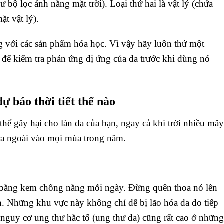
bộ lọc ánh nắng mặt trời). Loại thứ hai là vật lý (chứa
ặt vật lý).
g với các sản phẩm hóa học. Vì vậy hãy luôn thử một
 để kiểm tra phản ứng dị ứng của da trước khi dùng nó
 báo thời tiết thế nào
hể gây hại cho làn da của bạn, ngay cả khi trời nhiều mây
ra ngoài vào mọi mùa trong năm.
 bằng kem chống nắng mỗi ngày. Đừng quên thoa nó lên
bạn. Những khu vực này không chỉ dễ bị lão hóa da do tiếp
, nguy cơ ung thư hắc tố (ung thư da) cũng rất cao ở những