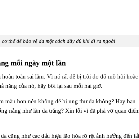
cơ thể để bảo vệ da một cách đầy đủ khi đi ra ngoài
ng mỗi ngày một lần
 hoàn toàn sai lầm. Vì nó rất dễ bị trôi do đổ mồ hôi hoặc
ả năng của nó, hãy bôi lại sau mỗi hai giờ.
 sẫm màu hơn nên không dễ bị ung thư da không? Hay bạn
ng nắng như làn da trắng? Xin lỗi vì đã phá vỡ quan điể
da cũng như các dấu hiệu lão hóa rõ rệt ảnh hưởng đến tấ