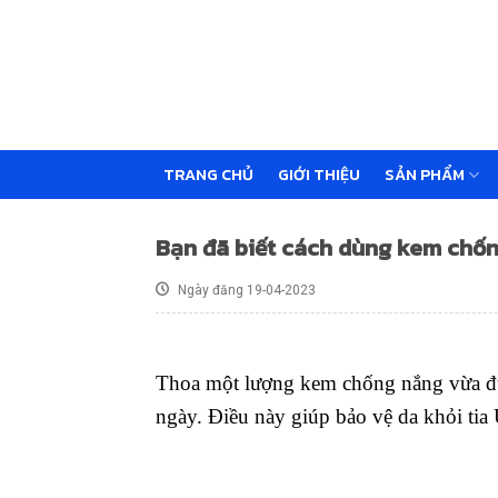
Skip
to
content
TRANG CHỦ
GIỚI THIỆU
SẢN PHẨM
Bạn đã biết cách dùng kem chố
Ngày đăng 19-04-2023
Thoa một lượng kem chống nắng vừa đủ 
ngày. Điều này giúp bảo vệ da khỏi tia