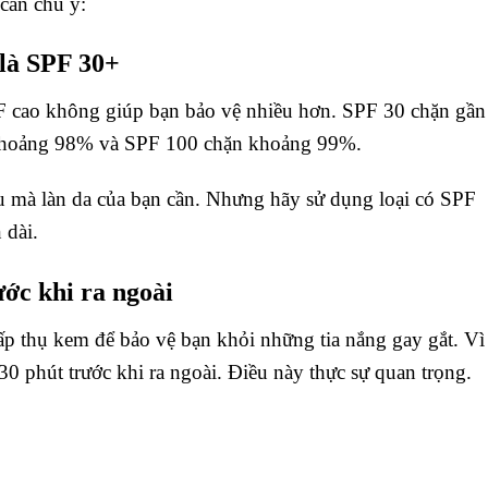
 cần chú ý:
là SPF 30+
F cao không giúp bạn bảo vệ nhiều hơn. SPF 30 chặn gần
khoảng 98% và SPF 100 chặn khoảng 99%.
u mà làn da của bạn cần. Nhưng hãy sử dụng loại có SPF
 dài.
ớc khi ra ngoài
ấp thụ kem để bảo vệ bạn khỏi những tia nắng gay gắt. Vì
30 phút trước khi ra ngoài. Điều này thực sự quan trọng.