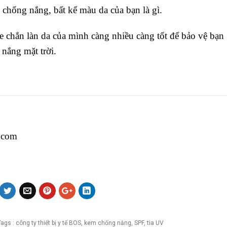
chống nắng, bất kể màu da của bạn là gì.
e chắn làn da của mình càng nhiều càng tốt để bảo vệ bạn
 nắng mặt trời.
x.com
Tags :
công ty thiết bị y tế BOS
,
kem chống nắng
,
SPF
,
tia UV