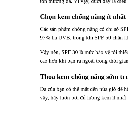
tổn thương da. Vì vậy, dưới đây là điều
Chọn kem chống nắng ít nhất 
Các sản phẩm chống nắng có chỉ số SP
97% tia UVB, trong khi SPF 50 chặn 
Vậy nên, SPF 30 là mức bảo vệ tối thiể
cao hơn khi bạn ra ngoài trong thời gian
Thoa kem chống nắng sớm trư
Da của bạn có thể mất đến nửa giờ để h
vậy, hãy luôn bôi đủ lượng kem ít nhất 