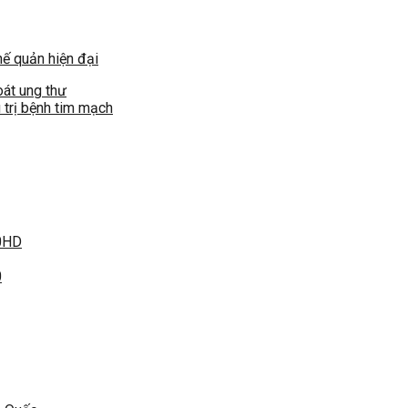
hế quản hiện đại
oát ung thư
 trị bệnh tim mạch
00HD
0