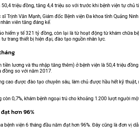
,4 triệu đồng, tăng 4,4 triệu so với trước khi bệnh viện tự chủ tà
c sĩ Trịnh Văn Mạnh, Giám đốc Bệnh viện Đa khoa tỉnh Quảng Ninh 
à nhân viên tăng đáng kể.
 hiểm y tế 321 tỷ đồng, còn lại là từ hoạt động từ khám chữa bện
ư trang thiết bị hiện đại, đào tạo nguồn nhân lực.
 tháng
iền lương và thu nhập tăng thêm) ở bệnh viện là 50,4 triệu đồng 
ệu đồng so với năm 2017.
lượng cao được đào tạo chuyên sâu, làm chủ được hầu hết kỹ thuật
ng còn 0,7%, khám bệnh ngoại trú cho khoảng 1.200 lượt người một
ã đạt hơn 96%
 của bệnh viện 6 tháng đầu năm đạt hơn 96%. Đây cũng là đơn vị d