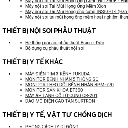
Máy nội soi Tai Mũi Họng Ống Cứng Net 260B - Hà
Máy nội soi Tai Mũi Họng Ống Mềm Xion
Máy nội soi Tai Mũi Họng ống cứng INSIGHT-I (Hàn
Máy nội soi tai mũi họng ống mềm hoạt nghiệm tha
THIẾT BỊ NỘI SOI PHẪU THUẬT
Hệ thống nội soi phẫu thuật Braun - Đức
Bộ dụng cụ phẫu thuật nội soi
THIẾT BỊ Y TẾ KHÁC
MÁY ĐIỆN TIM 3 KÊNH FUKUDA
MONITOR BỆNH NHÂN 5 THÔNG SỐ
MONITOR THEO DÕI BỆNH NHÂN BPM-770
MONITOR SẢN KHOA BT300
MÁY ÁP LẠNH CỔ TỬ CUNG CR-201
DAO MỔ ĐIỆN CAO TẦN SURTRON
THIẾT BỊ Y TẾ, VẬT TƯ CHỐNG DỊCH
PHÒNG CÁCH LY DI ĐỘNG