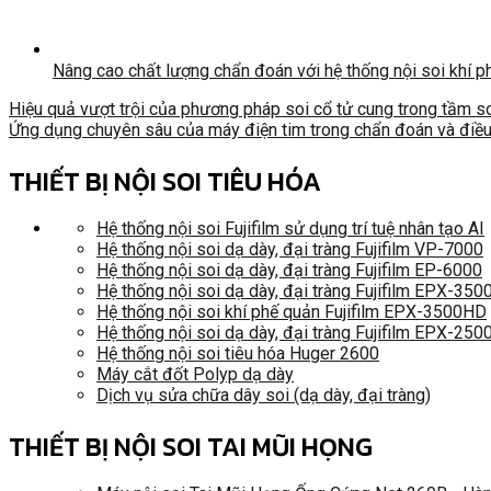
Nâng cao chất lượng chẩn đoán với hệ thống nội soi khí p
Hiệu quả vượt trội của phương pháp soi cổ tử cung trong tầm s
Ứng dụng chuyên sâu của máy điện tim trong chẩn đoán và điều
THIẾT BỊ NỘI SOI TIÊU HÓA
Hệ thống nội soi Fujifilm sử dụng trí tuệ nhân tạo AI
Hệ thống nội soi dạ dày, đại tràng Fujifilm VP-7000
Hệ thống nội soi dạ dày, đại tràng Fujifilm EP-6000
Hệ thống nội soi dạ dày, đại tràng Fujifilm EPX-35
Hệ thống nội soi khí phế quản Fujifilm EPX-3500HD
Hệ thống nội soi dạ dày, đại tràng Fujifilm EPX-250
Hệ thống nội soi tiêu hóa Huger 2600
Máy cắt đốt Polyp dạ dày
Dịch vụ sửa chữa dây soi (dạ dày, đại tràng)
THIẾT BỊ NỘI SOI TAI MŨI HỌNG