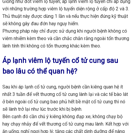
Giống như đốt viêm lộ tuyến; áp lạnh viêm lộ tuyến chỉ áp dụng
với những trường hợp viêm lộ tuyến diện rộng ở cấp độ 2 và 3.
Thủ thuật này được dùng 1 lần và nếu thực hiện đúng kỹ thuật
sẽ không gây đau đớn hay nguy hiểm.
Phương pháp này chỉ được sử dụng khi người bệnh không có
viêm nhiễm kèm theo và cần chắc chắn rằng ngoài tổn thương
lành tính thì không có tổn thương khác kèm theo.
Áp lạnh viêm lộ tuyến cổ tử cung sau
bao lâu có thể quan hệ?
Sau khi áp lạnh cổ tử cung, người bệnh cần kiêng quan hệ ít
nhất 3 tuần để vết thương cổ tử cung lành lại và các tế bào lát
ở bên ngoài cổ tử cung bao phủ hết bề mặt cổ tử cung thì nó
sẽ lành trở lại như lúc trước khi bị bệnh.
Bên cạnh đó cần chú ý kiêng không đạp xe; không chạy bộ
hay chạy nhảy để vết thương cổ tử cung mau lành. Kết hợp với
ăn uống; nghỉ ngơi hợp lý; tăng các chất dinh dưỡng để nâng