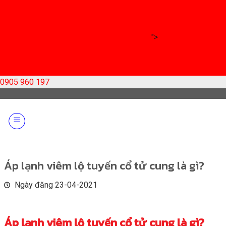
">
0905 960 197
Skip
to
content
Áp lạnh viêm lộ tuyến cổ tử cung là gì?
Ngày đăng 23-04-2021
Áp lạnh viêm lộ tuyến cổ tử cung là gì?