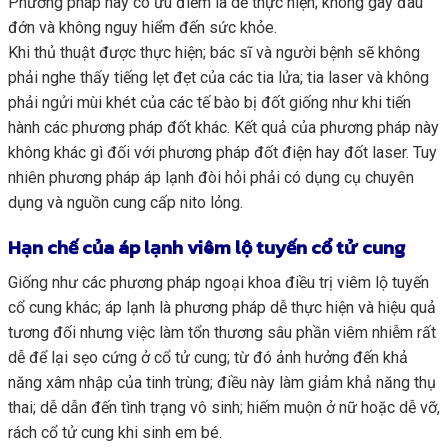
Phương pháp này có ưu điểm là dễ thực hiện; không gây đau
đớn và không nguy hiểm đến sức khỏe.
Khi thủ thuật được thực hiện; bác sĩ và người bệnh sẽ không
phải nghe thấy tiếng lẹt đẹt của các tia lửa; tia laser và không
phải ngửi mùi khét của các tế bào bị đốt giống như khi tiến
hành các phương pháp đốt khác. Kết quả của phương pháp này
không khác gì đối với phương pháp đốt điện hay đốt laser. Tuy
nhiên phương pháp áp lạnh đòi hỏi phải có dụng cụ chuyên
dụng và nguồn cung cấp nito lỏng.
Hạn chế của áp lạnh viêm lộ tuyến cổ tử cung
Giống như các phương pháp ngoại khoa điều trị viêm lộ tuyến
cổ cung khác; áp lạnh là phương pháp dễ thực hiện và hiệu quả
tương đối nhưng việc làm tổn thương sâu phần viêm nhiễm rất
dễ để lại sẹo cứng ở cổ tử cung; từ đó ảnh hưởng đến khả
năng xâm nhập của tinh trùng; điều này làm giảm khả năng thụ
thai; dễ dẫn đến tình trạng vô sinh; hiếm muộn ở nữ hoặc dễ vỡ,
rách cổ tử cung khi sinh em bé.