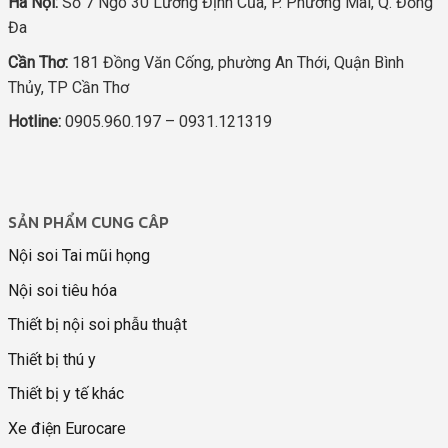
Hà Nội:
Số 7 Ngõ 30 Lương Định Của, P. Phương Mai, Q. Đống
Đa
Cần Thơ:
181 Đồng Văn Cống, phường An Thới, Quận Bình
Thủy, TP Cần Thơ
Hotline:
0905.960.197 – 0931.121319
SẢN PHẨM CUNG CÂP
Nội soi Tai mũi họng
Nội soi tiêu hóa
Thiết bị nội soi phẫu thuật
Thiết bị thú y
Thiết bị y tế khác
Xe điện Eurocare