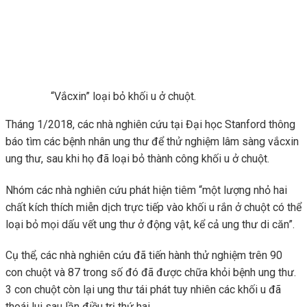
“Vắcxin” loại bỏ khối u ở chuột.
Tháng 1/2018, các nhà nghiên cứu tại Đại học Stanford thông
báo tìm các bệnh nhân ung thư để thử nghiệm lâm sàng vắcxin
ung thư, sau khi họ đã loại bỏ thành công khối u ở chuột.
Nhóm các nhà nghiên cứu phát hiện tiêm “một lượng nhỏ hai
chất kích thích miễn dịch trực tiếp vào khối u rắn ở chuột có thể
loại bỏ mọi dấu vết ung thư ở động vật, kể cả ung thư di căn”.
Cụ thể, các nhà nghiên cứu đã tiến hành thử nghiệm trên 90
con chuột và 87 trong số đó đã được chữa khỏi bệnh ung thư.
3 con chuột còn lại ung thư tái phát tuy nhiên các khối u đã
thoái lui sau lần điều trị thứ hai.