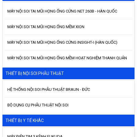
MÁY NỘI SOI TAI MŨI HỌNG ỐNG CỨNG NET 260B - HÀN QUỐC
MÁY NỘI SOI TAI MŨI HỌNG ỐNG MỀM XION
MÁY NỘI SOI TAI MŨI HỌNG ỐNG CỨNG INSIGHT-I (HÀN QUỐC)
MÁY NỘI SOI TAI MŨI HỌNG ỐNG MỀM HOẠT NGHIỆM THANH QUẢN
THIẾT BỊ NỘI SOI PHẪU THUẬT
HỆ THỐNG NỘI SOI PHẪU THUẬT BRAUN - ĐỨC
BỘ DỤNG CỤ PHẪU THUẬT NỘI SOI
THIẾT BỊ Y TẾ KHÁC
MÁY ĐIỆN TIM 3 KÊNH FUKUDA