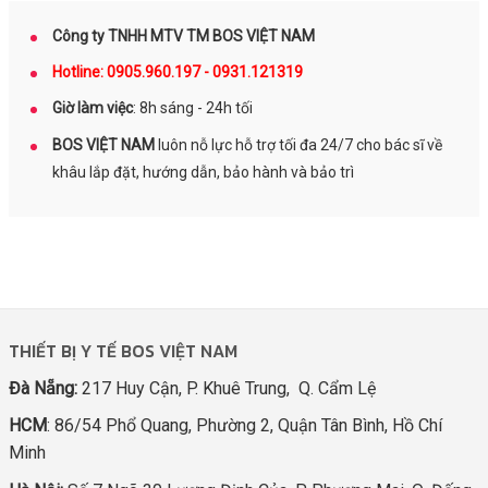
Công ty TNHH MTV TM BOS VIỆT NAM
Hotline: 0905.960.197 - 0931.121319
Giờ làm việc
: 8h sáng - 24h tối
BOS VIỆT NAM
luôn nỗ lực hỗ trợ tối đa 24/7 cho bác sĩ về
khâu lắp đặt, hướng dẫn, bảo hành và bảo trì
THIẾT BỊ Y TẾ BOS VIỆT NAM
Đà Nẵng:
217 Huy Cận, P. Khuê Trung, Q. Cẩm Lệ
HCM
: 86/54 Phổ Quang, Phường 2, Quận Tân Bình, Hồ Chí
Minh