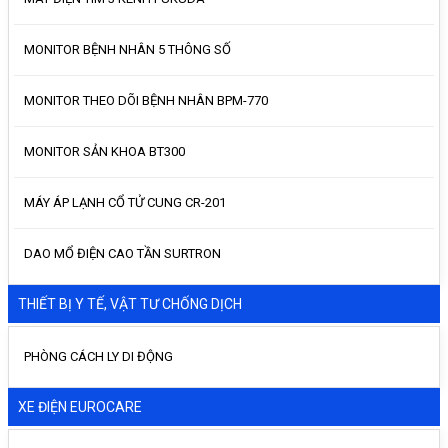
MONITOR BỆNH NHÂN 5 THÔNG SỐ
MONITOR THEO DÕI BỆNH NHÂN BPM-770
MONITOR SẢN KHOA BT300
MÁY ÁP LẠNH CỔ TỬ CUNG CR-201
DAO MỔ ĐIỆN CAO TẦN SURTRON
THIẾT BỊ Y TẾ, VẬT TƯ CHỐNG DỊCH
PHÒNG CÁCH LY DI ĐỘNG
XE ĐIỆN EUROCARE