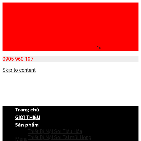
">
0905 960 197
Skip to content
Trang chủ
GIỚI THIỆU
Sản phẩm
Thiết Bị Nội Soi Tiêu Hóa
Thiết Bị Nội Soi Tai mũi Họng
Menu