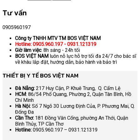
Tư vấn
0905960197
Công ty TNHH MTV TM BOS VIỆT NAM
Hotline: 0905.960.197 - 0931.121319
Giờ làm việc
: 8h sáng - 24h tối
BOS VIỆT NAM
luôn nỗ lực hỗ trợ tối đa 24/7 cho bác sĩ
về khâu lắp đặt, hướng dẫn, bảo hành và bảo trì
THIẾT BỊ Y TẾ BOS VIỆT NAM
Đà Nẵng:
217 Huy Cận, P. Khuê Trung, Q. Cẩm Lệ
HCM
: 86/54 Phổ Quang, Phường 2, Quận Tân Bình, Hồ
Chí Minh
Hà Nội:
Số 7 Ngõ 30 Lương Định Của, P. Phương Mai, Q.
Đống Đa
Cần Thơ:
181 Đồng Văn Cống, phường An Thới, Quận
Bình Thủy, TP Cần Thơ
Hotline:
0905.960.197 – 0931.121319