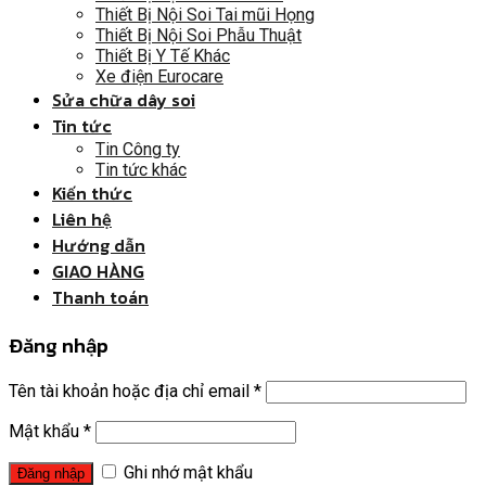
Thiết Bị Nội Soi Tai mũi Họng
Thiết Bị Nội Soi Phẫu Thuật
Thiết Bị Y Tế Khác
Xe điện Eurocare
Sửa chữa dây soi
Tin tức
Tin Công ty
Tin tức khác
Kiến thức
Liên hệ
Hướng dẫn
GIAO HÀNG
Thanh toán
Đăng nhập
Tên tài khoản hoặc địa chỉ email
*
Mật khẩu
*
Ghi nhớ mật khẩu