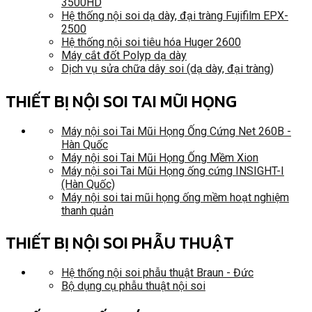
3500HD
Hệ thống nội soi dạ dày, đại tràng Fujifilm EPX-
2500
Hệ thống nội soi tiêu hóa Huger 2600
Máy cắt đốt Polyp dạ dày
Dịch vụ sửa chữa dây soi (dạ dày, đại tràng)
THIẾT BỊ NỘI SOI TAI MŨI HỌNG
Máy nội soi Tai Mũi Họng Ống Cứng Net 260B -
Hàn Quốc
Máy nội soi Tai Mũi Họng Ống Mềm Xion
Máy nội soi Tai Mũi Họng ống cứng INSIGHT-I
(Hàn Quốc)
Máy nội soi tai mũi họng ống mềm hoạt nghiệm
thanh quản
THIẾT BỊ NỘI SOI PHẪU THUẬT
Hệ thống nội soi phẫu thuật Braun - Đức
Bộ dụng cụ phẫu thuật nội soi