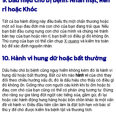
9. Dấu hiệu chó bị bệnh: Nhăn mặt, Rên
rỉ hoặc Khóc
Tất cả ba hành động này đều biểu thị một chấn thương hoặc
một số loại đau đớn mà con chó của bạn đang trải qua. Nếu
bạn bắt đầu cưng nựng con chó của mình và chúng né tránh
bàn tay của bạn hoặc rên rỉ; bạn biết có điều gì đó không ổn.
Thú cưng của bạn có thể cần chụp
X-quang
và kiểm tra toàn
bộ để xác định nguyên nhân.
10. Hành vi hung dữ hoặc bất thường
Dấu hiệu chó bị bệnh cũng nguy hiểm không kém đó là hành vi
hung dữ hoặc bất thường. Bất cứ khi nào
hành vi
của chó thay
đổi theo chiều hướng xấu đi; đó là dấu hiệu cho thấy có điều gì
đó không ổn. Giống như con người cáu kỉnh khi bị ốm hoặc bị
đau; con chó của bạn cũng có thể có phản ứng tương tự. Đừng
cho rằng sự gia tăng đột ngột các tiếng sủa, gầm gừ; đi lại
hoặc các hành động hung hăng hoặc bồn chồn khác là một vấn
đề về hành vi. Điều đầu tiên cần làm là đặt lịch hẹn với bác sĩ
thú y để chó được kiểm tra bệnh tật và thương tích.