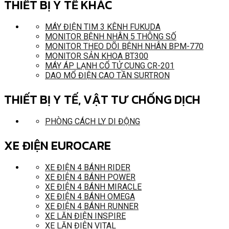
THIẾT BỊ Y TẾ KHÁC
MÁY ĐIỆN TIM 3 KÊNH FUKUDA
MONITOR BỆNH NHÂN 5 THÔNG SỐ
MONITOR THEO DÕI BỆNH NHÂN BPM-770
MONITOR SẢN KHOA BT300
MÁY ÁP LẠNH CỔ TỬ CUNG CR-201
DAO MỔ ĐIỆN CAO TẦN SURTRON
THIẾT BỊ Y TẾ, VẬT TƯ CHỐNG DỊCH
PHÒNG CÁCH LY DI ĐỘNG
XE ĐIỆN EUROCARE
XE ĐIỆN 4 BÁNH RIDER
XE ĐIỆN 4 BÁNH POWER
XE ĐIỆN 4 BÁNH MIRACLE
XE ĐIỆN 4 BÁNH OMEGA
XE ĐIỆN 4 BÁNH RUNNER
XE LĂN ĐIỆN INSPIRE
XE LĂN ĐIỆN VITAL