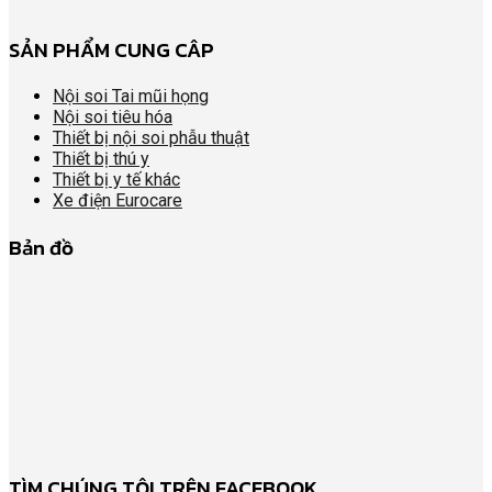
SẢN PHẨM CUNG CÂP
Nội soi Tai mũi họng
Nội soi tiêu hóa
Thiết bị nội soi phẫu thuật
Thiết bị thú y
Thiết bị y tế khác
Xe điện Eurocare
Bản đồ
TÌM CHÚNG TÔI TRÊN FACEBOOK