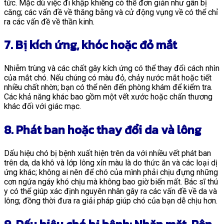
tức. Mặc dù việc đi khập khiễng có thể đơn giản như gân bị
căng; các vấn đề về thăng bằng và cử động vụng về có thể chỉ
ra các vấn đề về thần kinh.
7. Bị kích ứng, khóc hoặc đỏ mắt
Nhiễm trùng và các chất gây kích ứng có thể thay đổi cách nhìn
của mắt chó. Nếu chúng có màu đỏ, chảy nước mắt hoặc tiết
nhiều chất nhờn; bạn có thể nên đến phòng khám để kiểm tra.
Các khả năng khác bao gồm một vết xước hoặc chấn thương
khác đối với giác mạc.
8. Phát ban hoặc thay đổi da và lông
Dấu hiệu chó bị bệnh xuất hiện trên da với nhiều vết phát ban
trên da, da khô và lớp lông xỉn màu là do thức ăn và các loại dị
ứng khác; không ai nên để chó của mình phải chịu đựng những
cơn ngứa ngáy khó chịu mà không bao giờ biến mất. Bác sĩ thú
y có thể giúp xác định nguyên nhân gây ra các vấn đề về da và
lông; đồng thời đưa ra giải pháp giúp chó của bạn dễ chịu hơn.