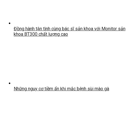
Đồng hành tận tình cùng bác sĩ sản khoa với Monitor sản
khoa BT300 chất lượng cao
Những nguy cơ tiềm ẩn khi mắc bệnh sùi mào gà