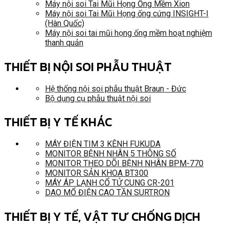
Máy nội soi Tai Mũi Họng Ống Mềm Xion
Máy nội soi Tai Mũi Họng ống cứng INSIGHT-I
(Hàn Quốc)
Máy nội soi tai mũi họng ống mềm hoạt nghiệm
thanh quản
THIẾT BỊ NỘI SOI PHẪU THUẬT
Hệ thống nội soi phẫu thuật Braun - Đức
Bộ dụng cụ phẫu thuật nội soi
THIẾT BỊ Y TẾ KHÁC
MÁY ĐIỆN TIM 3 KÊNH FUKUDA
MONITOR BỆNH NHÂN 5 THÔNG SỐ
MONITOR THEO DÕI BỆNH NHÂN BPM-770
MONITOR SẢN KHOA BT300
MÁY ÁP LẠNH CỔ TỬ CUNG CR-201
DAO MỔ ĐIỆN CAO TẦN SURTRON
THIẾT BỊ Y TẾ, VẬT TƯ CHỐNG DỊCH