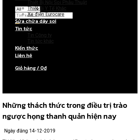
Thiết Bị Nội Soi Phẫu Thuật
Thiết Bị Y Tế Khác
Xe điện Eurocare
Sửa chữa dây soi
Tin tức
Giỏ hàng
Tin Công ty
Tin tức khác
Kiến thức
Chưa có sản phẩm trong giỏ hàng.
Liên hệ
Giỏ hàng /
0
₫
Chưa có sản phẩm trong giỏ hàng.
Những thách thức trong điều trị trào
ngược họng thanh quản hiện nay
Ngày đăng 14-12-2019