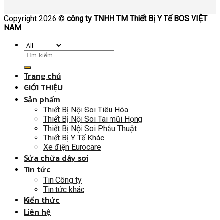
Copyright 2026 ©
công ty TNHH TM Thiết Bị Y Tế BOS VIỆT
NAM
Trang chủ
GIỚI THIỆU
Sản phẩm
Thiết Bị Nội Soi Tiêu Hóa
Thiết Bị Nội Soi Tai mũi Họng
Thiết Bị Nội Soi Phẫu Thuật
Thiết Bị Y Tế Khác
Xe điện Eurocare
Sửa chữa dây soi
Tin tức
Tin Công ty
Tin tức khác
Kiến thức
Liên hệ