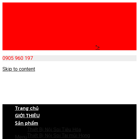
">
0905 960 197
Skip to content
Trang chủ
GIỚI THIỆU
Sản phẩm
Thiết Bị Nội Soi Tiêu Hóa
Thiết Bị Nội Soi Tai mũi Họng
Menu