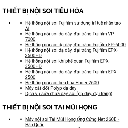
THIẾT BỊ NỘI SOI TIÊU HÓA
Hệ thống nội soi Fujifilm sử dụng trí tuệ nhân tạo
AI
Hệ thống nội soi dạ dày, đại tràng Fujifilm VP-
7000
Hệ thống nội soi dạ dày, đại tràng Fujifilm EP-6000
Hệ thống nội soi dạ dày, đại tràng Fujifilm EPX-
3500HD
Hệ thống nội soi khí phế quản Fujifilm EPX-
3500HD
Hệ thống nội soi dạ dày, đại tràng Fujifilm EPX-
2500
Hệ thống nội soi tiêu hóa Huger 2600
Máy cắt đốt Polyp dạ dày
Dịch vụ sửa chữa dây soi (dạ dày, đại tràng)
THIẾT BỊ NỘI SOI TAI MŨI HỌNG
Máy nội soi Tai Mũi Họng Ống Cứng Net 260B -
Hàn Quốc