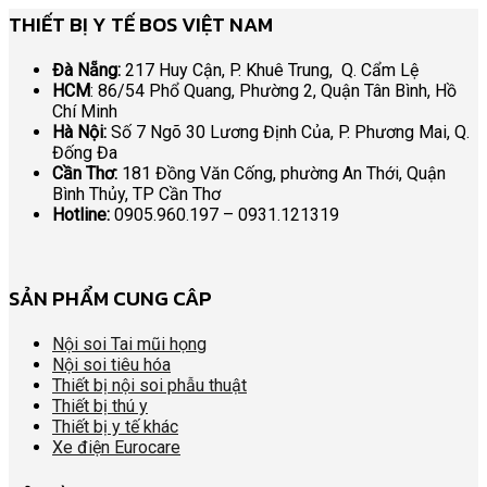
THIẾT BỊ Y TẾ BOS VIỆT NAM
Đà Nẵng:
217 Huy Cận, P. Khuê Trung, Q. Cẩm Lệ
HCM
: 86/54 Phổ Quang, Phường 2, Quận Tân Bình, Hồ
Chí Minh
Hà Nội:
Số 7 Ngõ 30 Lương Định Của, P. Phương Mai, Q.
Đống Đa
Cần Thơ:
181 Đồng Văn Cống, phường An Thới, Quận
Bình Thủy, TP Cần Thơ
Hotline:
0905.960.197 – 0931.121319
SẢN PHẨM CUNG CÂP
Nội soi Tai mũi họng
Nội soi tiêu hóa
Thiết bị nội soi phẫu thuật
Thiết bị thú y
Thiết bị y tế khác
Xe điện Eurocare