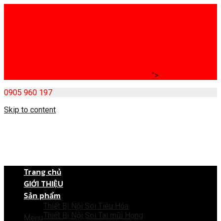
">
0905 960 197
Skip to content
Trang chủ
GIỚI THIỆU
Sản phẩm
Thiết Bị Nội Soi Tiêu Hóa
Thiết Bị Nội Soi Tai mũi Họng
Menu