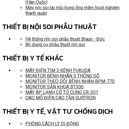
(Hàn Quốc)
Máy nội soi tai mũi họng ống mềm hoạt nghiệm
thanh quản
THIẾT BỊ NỘI SOI PHẪU THUẬT
Hệ thống nội soi phẫu thuật Braun - Đức
Bộ dụng cụ phẫu thuật nội soi
THIẾT BỊ Y TẾ KHÁC
MÁY ĐIỆN TIM 3 KÊNH FUKUDA
MONITOR BỆNH NHÂN 5 THÔNG SỐ
MONITOR THEO DÕI BỆNH NHÂN BPM-770
MONITOR SẢN KHOA BT300
MÁY ÁP LẠNH CỔ TỬ CUNG CR-201
DAO MỔ ĐIỆN CAO TẦN SURTRON
THIẾT BỊ Y TẾ, VẬT TƯ CHỐNG DỊCH
PHÒNG CÁCH LY DI ĐỘNG