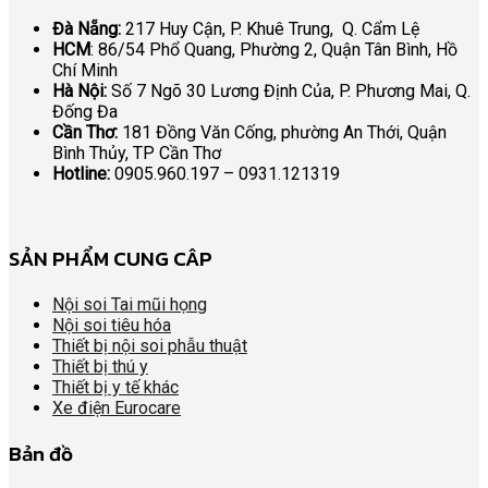
Đà Nẵng:
217 Huy Cận, P. Khuê Trung, Q. Cẩm Lệ
HCM
: 86/54 Phổ Quang, Phường 2, Quận Tân Bình, Hồ
Chí Minh
Hà Nội:
Số 7 Ngõ 30 Lương Định Của, P. Phương Mai, Q.
Đống Đa
Cần Thơ:
181 Đồng Văn Cống, phường An Thới, Quận
Bình Thủy, TP Cần Thơ
Hotline:
0905.960.197 – 0931.121319
SẢN PHẨM CUNG CÂP
Nội soi Tai mũi họng
Nội soi tiêu hóa
Thiết bị nội soi phẫu thuật
Thiết bị thú y
Thiết bị y tế khác
Xe điện Eurocare
Bản đồ