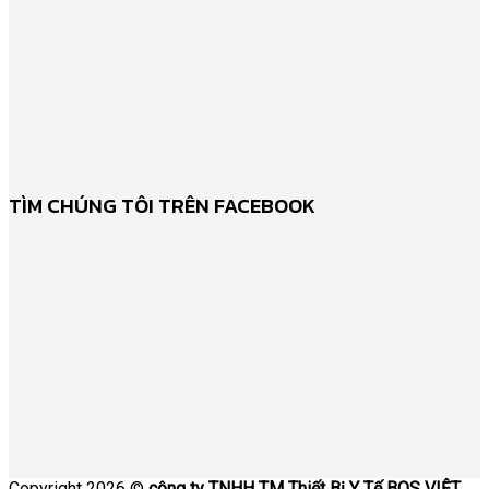
TÌM CHÚNG TÔI TRÊN FACEBOOK
Copyright 2026 ©
công ty TNHH TM Thiết Bị Y Tế BOS VIỆT