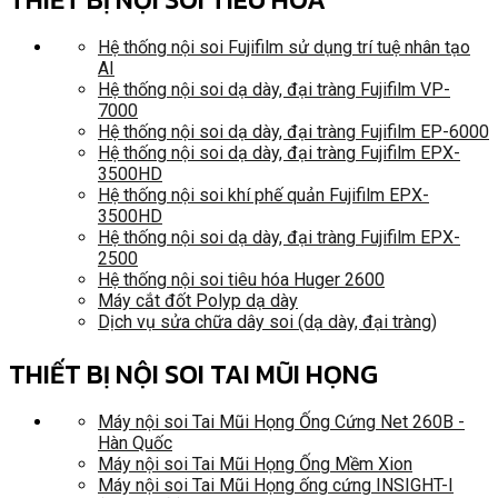
Hệ thống nội soi Fujifilm sử dụng trí tuệ nhân tạo
AI
Hệ thống nội soi dạ dày, đại tràng Fujifilm VP-
7000
Hệ thống nội soi dạ dày, đại tràng Fujifilm EP-6000
Hệ thống nội soi dạ dày, đại tràng Fujifilm EPX-
3500HD
Hệ thống nội soi khí phế quản Fujifilm EPX-
3500HD
Hệ thống nội soi dạ dày, đại tràng Fujifilm EPX-
2500
Hệ thống nội soi tiêu hóa Huger 2600
Máy cắt đốt Polyp dạ dày
Dịch vụ sửa chữa dây soi (dạ dày, đại tràng)
THIẾT BỊ NỘI SOI TAI MŨI HỌNG
Máy nội soi Tai Mũi Họng Ống Cứng Net 260B -
Hàn Quốc
Máy nội soi Tai Mũi Họng Ống Mềm Xion
Máy nội soi Tai Mũi Họng ống cứng INSIGHT-I